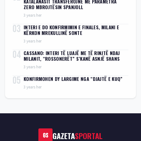
KATALANASIT TRANSFEROJNË ME PARAMETRA
ZERO MBROJTËSIN SPANJOLL
3 years her
03
INTERI E DO KONFIRMIMIN E FINALES, MILANI E
KËRKON MREKULLINË SONTE
3 years her
04
CASSANO: INTERI TË LUAJË ME TË RINJTË NDAJ
MILANIT, “ROSSONERËT” S’KANË ASNJË SHANS
3 years her
05
KONFIRMOHEN DY LARGIME NGA “DJAJTË E KUQ”
3 years her
GAZETA
SPORTAL
GS