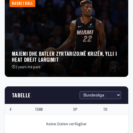
BASKETBALL
MAJEMI DHE BATLER ZYRTARIZOJNË KRIZËN, YLLI I
HEAT DREJT LARGIMIT
2 years më parë
TABELLE
#
TEAM
SP
TD
Keine Daten verfügbar