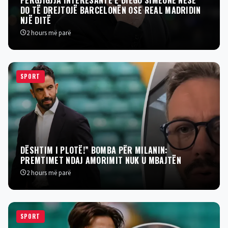
DO TË DREJTOJË BARCELONËN OSE REAL MADRIDIN
NJË DITË
2 hours më parë
SPORT
DËSHTIM I PLOTË!” BOMBA PËR MILANIN:
PREMTIMET NDAJ AMORIMIT NUK U MBAJTËN
2 hours më parë
SPORT