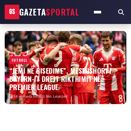
GAZETA
SPORTAL
GS
FUTBOLL
“JEMI NË BISEDIME”, MESFUSHORI I
BAYERN-IT DREJT RIKTHIMIT NË
PREMIER LEAGUE
34 seconds her
1 Min. Lesezeit