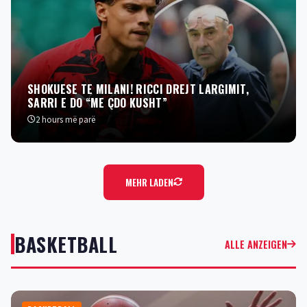
SHOKUESE TE MILANI! RICCI DREJT LARGIMIT,
SARRI E DO “ME ÇDO KUSHT”
2 hours më parë
MEHR LADEN
BASKETBALL
ALLE ANZEIGEN