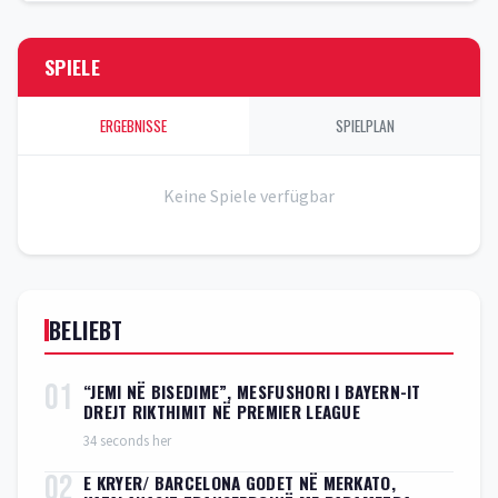
SPIELE
ERGEBNISSE
SPIELPLAN
Keine Spiele verfügbar
BELIEBT
01
“JEMI NË BISEDIME”, MESFUSHORI I BAYERN-IT
DREJT RIKTHIMIT NË PREMIER LEAGUE
34 seconds her
02
E KRYER/ BARCELONA GODET NË MERKATO,