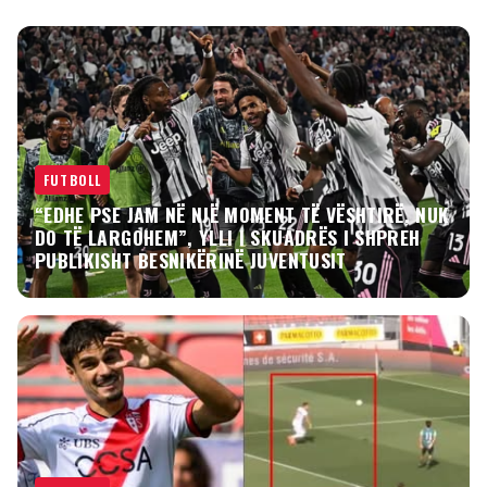
FUTBOLL
“EDHE PSE JAM NË NJË MOMENT TË VËSHTIRË, NUK
DO TË LARGOHEM”, YLLI I SKUADRËS I SHPREH
PUBLIKISHT BESNIKËRINË JUVENTUSIT