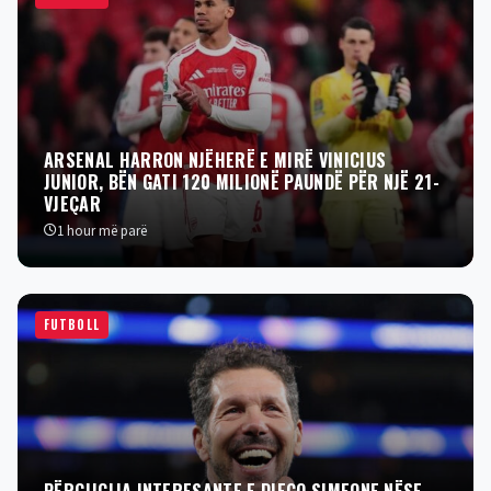
ARSENAL HARRON NJËHERË E MIRË VINICIUS
JUNIOR, BËN GATI 120 MILIONË PAUNDË PËR NJË 21-
VJEÇAR
1 hour më parë
FUTBOLL
PËRGJIGJJA INTERESANTE E DIEGO SIMEONE NËSE