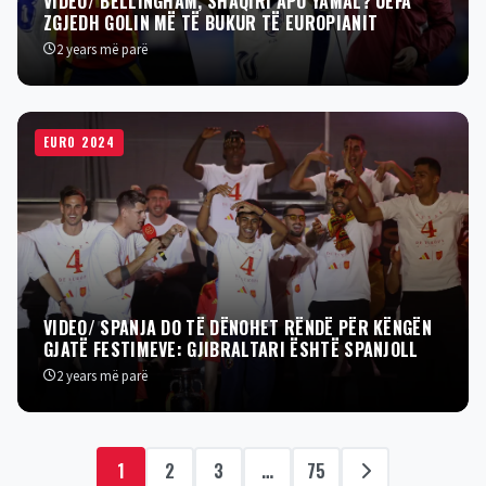
VIDEO/ BELLINGHAM, SHAQIRI APO YAMAL? UEFA
ZGJEDH GOLIN MË TË BUKUR TË EUROPIANIT
2 years më parë
EURO 2024
VIDEO/ SPANJA DO TË DËNOHET RËNDË PËR KËNGËN
GJATË FESTIMEVE: GJIBRALTARI ËSHTË SPANJOLL
2 years më parë
1
2
3
…
75