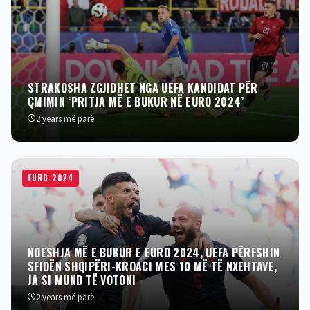
STRAKOSHA ZGJIDHET NGA UEFA KANDIDAT PËR
ÇMIMIN ‘PRITJA MË E BUKUR NË EURO 2024’
2 years më parë
EURO 2024
NDESHJA MË E BUKUR E EURO 2024, UEFA PËRFSHIN
SFIDËN SHQIPËRI-KROACI MES 10 MË TË NXEHTAVE,
JA SI MUND TË VOTONI
2 years më parë