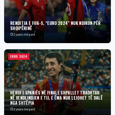
RENDITJA E FIFA-S, “EURO 2024” NUK NDIKON PËR
SHQIPËRINË
2 years më parë
EURO 2024
HEROI I SPANJËS NË FINALE SHPALLET TRADHTAR
NË VENDLINDJEN E TIJ, E ËMA NUK LEJOHET TË DALË
NGA SHTËPIA
2 years më parë