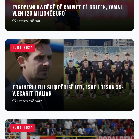
EVROPIANI KA BËRË QË ÇMIMET TË RRITEN, YAMAL
VLEN 120 MILIONË EURO
2 years më parë
EURO 2024
TRAJNERI I RI I SHQIPËRISË U17, FSHF I BESON 39-
VJEÇARIT ITALIAN
2 years më parë
EURO 2024