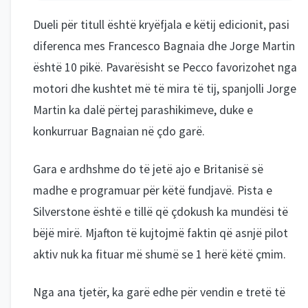
Dueli për titull është kryëfjala e këtij edicionit, pasi
diferenca mes Francesco Bagnaia dhe Jorge Martin
është 10 pikë. Pavarësisht se Pecco favorizohet nga
motori dhe kushtet më të mira të tij, spanjolli Jorge
Martin ka dalë përtej parashikimeve, duke e
konkurruar Bagnaian në çdo garë.
Gara e ardhshme do të jetë ajo e Britanisë së
madhe e programuar për këtë fundjavë. Pista e
Silverstone është e tillë që çdokush ka mundësi të
bëjë mirë. Mjafton të kujtojmë faktin që asnjë pilot
aktiv nuk ka fituar më shumë se 1 herë këtë çmim.
Nga ana tjetër, ka garë edhe për vendin e tretë të