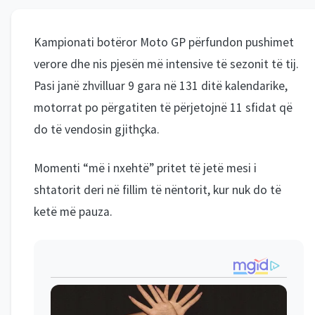
Kampionati botëror Moto GP përfundon pushimet
verore dhe nis pjesën më intensive të sezonit të tij.
Pasi janë zhvilluar 9 gara në 131 ditë kalendarike,
motorrat po përgatiten të përjetojnë 11 sfidat që
do të vendosin gjithçka.
Momenti “më i nxehtë” pritet të jetë mesi i
shtatorit deri në fillim të nëntorit, kur nuk do të
ketë më pauza.