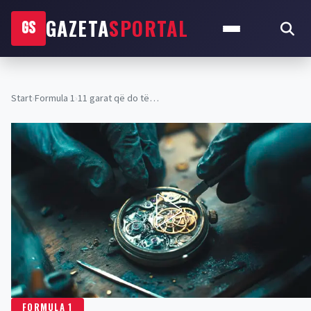
GAZETA
SPORTAL
GS
Start
›
Formula 1
›
11 garat që do të…
FORMULA 1