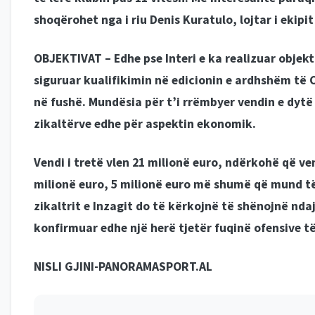
shoqërohet nga i riu Denis Kuratulo, lojtar i ekipi
OBJEKTIVAT –
Edhe pse Interi e ka realizuar objekt
siguruar kualifikimin në edicionin e ardhshëm të 
në fushë. Mundësia për t’i rrëmbyer vendin e dytë 
zikaltërve edhe për aspektin ekonomik.
Vendi i tretë vlen 21 milionë euro, ndërkohë që ven
milionë euro, 5 milionë euro më shumë që mund të 
zikaltrit e Inzagit do të kërkojnë të shënojnë nda
konfirmuar edhe një herë tjetër fuqinë ofensive të
NISLI GJINI-PANORAMASPORT.AL