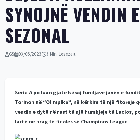
SYNOJNË VENDIN 
SEZONAL
GS
03/06/2023
3 Min. Lesezeit
Seria A po luan gjatë kësaj fundjave javën e fundit 
Torinon në “Olimpiko”, në kërkim të një fitoreje q
vendin e dytë në rast të një humbjeje të Lacios, p
lartë në prag të finales së Champions League.