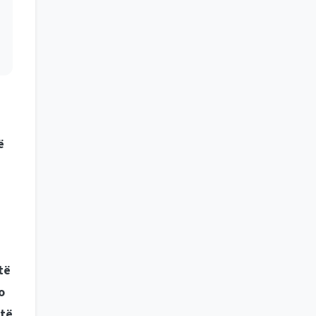
ë
të
o
 të