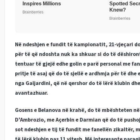
Në ndeshjen e fundit të kampionatit, 21-vjeçari do
për të që ndoshta nuk ka shkuar si do të dëshiro
tentuar të gjejë edhe golin e parë personal me fane
pritje të asaj që do të sjellë e ardhmja për të dhe
nga Galjardini, që në qershor do të lërë klubin d
avantazhuar.
Gosens e Belanova në krahë, do të mbështeten në 
D’Ambrozio, me Açerbin e Darmian që do të pusho
sot ndeshjen e tij të fundit me fanellën zikaltër,
të lërë klubin pas 11 vitesh. Më interesante paraq