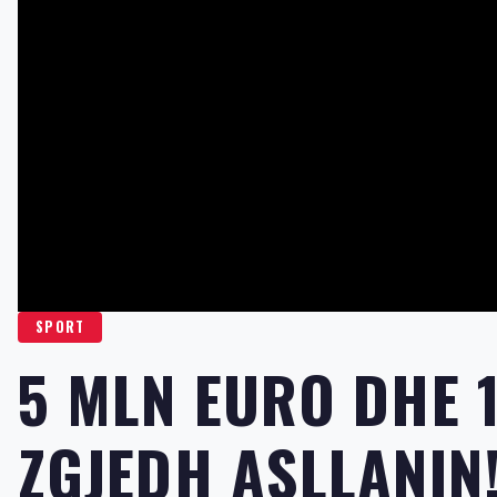
SPORT
5 MLN EURO DHE 1
ZGJEDH ASLLANIN!