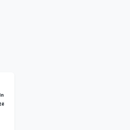
in
të