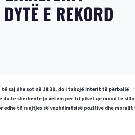
E DYTË E REKORD
të saj dhe sot në 18:30, do i takojë Interit të përballë
ë do të shërbente jo vetëm për tri pikët që mund të silln
or edhe të ruajtjes së vazhdimësisë pozitive dhe moralit 