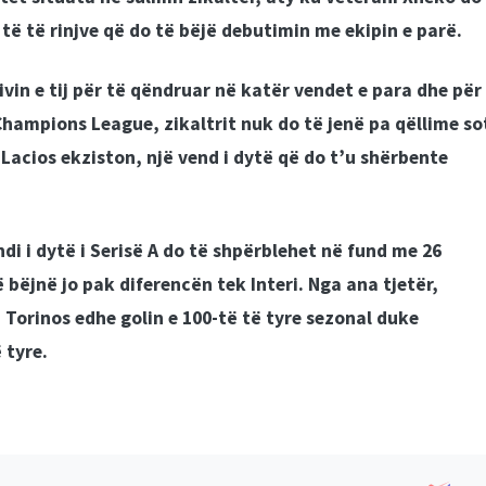
t të të rinjve që do të bëjë debutimin me ekipin e parë.
ivin e tij për të qëndruar në katër vendet e para dhe për
Champions League, zikaltrit nuk do të jenë pa qëllime so
Lacios ekziston, një vend i dytë që do t’u shërbente
di i dytë i Serisë A do të shpërblehet në fund me 26
bëjnë jo pak diferencën tek Interi. Nga ana tjetër,
j Torinos edhe golin e 100-të të tyre sezonal duke
 tyre.