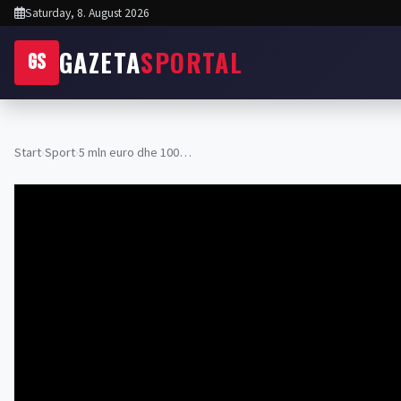
Saturday, 8. August 2026
GAZETA
SPORTAL
GS
Start
›
Sport
›
5 mln euro dhe 100…