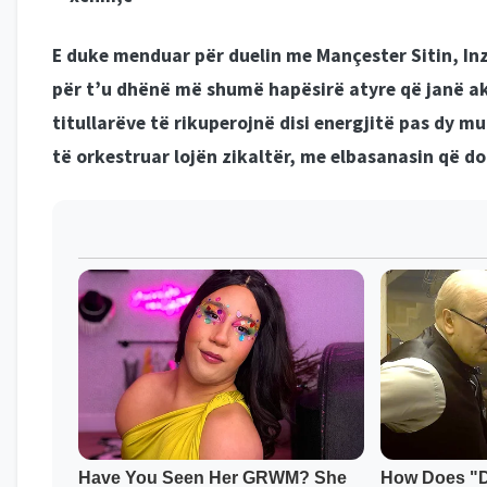
E duke menduar për duelin me Mançester Sitin, Inz
për t’u dhënë më shumë hapësirë atyre që janë a
titullarëve të rikuperojnë disi energjitë pas dy mu
të orkestruar lojën zikaltër, me elbasanasin që do t