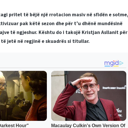
agi pritet të bëjë një rrotacion masiv në sfidën e sotme
ktivizuar pak këtë sezon dhe për t’u dhënë mundësinë
ajve të ngjeshur. Kështu do i takojë Kristjan Asllanit për
ë jetë në regjinë e skuadrës si titullar.