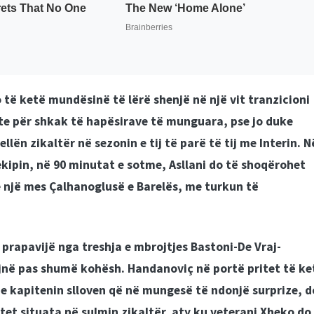
 të ketë mundësinë të lërë shenjë në një vit tranzicioni
nte për shkak të hapësirave të munguara, pse jo duke
llën zikaltër në sezonin e tij të parë të tij me Interin. N
 ekipin, në 90 minutat e sotme, Asllani do të shoqërohet
he një mes Çalhanoglusë e Barelës, me turkun të
prapavijë nga treshja e mbrojtjes Bastoni-De Vraj-
jnë pas shumë kohësh. Handanoviç në portë pritet të ke
 me kapitenin slloven që në mungesë të ndonjë surprize, d
itet situata në sulmin zikaltër, aty ku veterani Xheko do