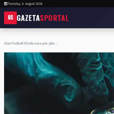
Thursday, 6. August 2026
GAZETA
SPORTAL
GS
Start
›
Futboll
›
50 mln euro për yllin…