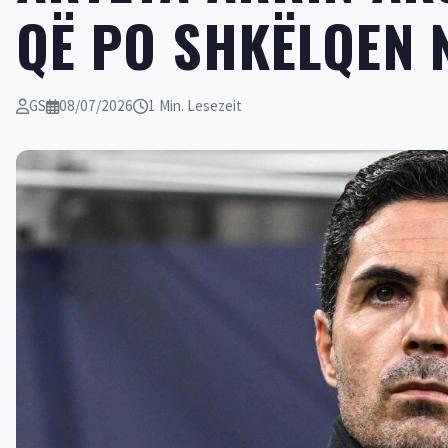
QË PO SHKËLQEN 
GS
08/07/2026
1 Min. Lesezeit