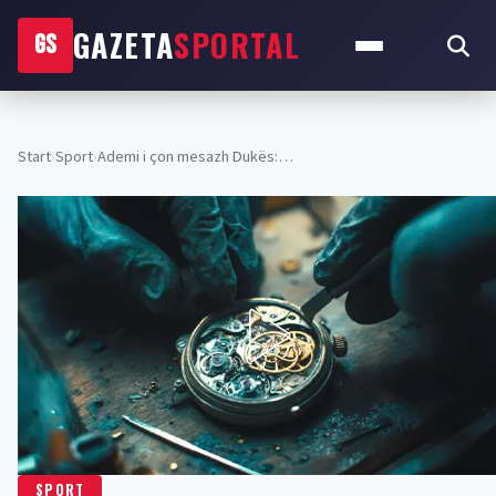
GAZETA
SPORTAL
GS
Start
›
Sport
›
Ademi i çon mesazh Dukës:…
SPORT