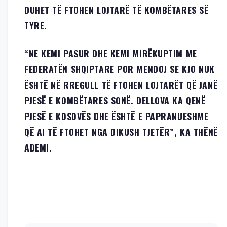
DUHET TË FTOHEN LOJTARË TË KOMBËTARES SË
TYRE.
“NE KEMI PASUR DHE KEMI MIRËKUPTIM ME
FEDERATËN SHQIPTARE POR MENDOJ SE KJO NUK
ËSHTË NË RREGULL TË FTOHEN LOJTARËT QË JANË
PJESË E KOMBËTARES SONË. DELLOVA KA QENË
PJESË E KOSOVËS DHE ËSHTË E PAPRANUESHME
QË AI TË FTOHET NGA DIKUSH TJETËR”, KA THËNË
ADEMI.