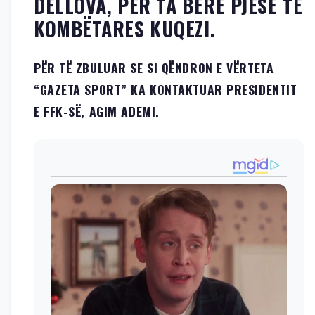
DELLOVA, PËR TA BËRË PJESË TË
KOMBËTARES KUQEZI.
PËR TË ZBULUAR SE SI QËNDRON E VËRTETA
“GAZETA SPORT” KA KONTAKTUAR PRESIDENTIT
E FFK-SË, AGIM ADEMI.