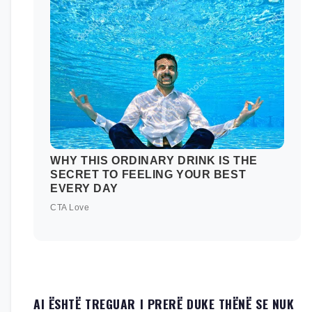
AI ËSHTË TREGUAR I PRERË DUKE THËNË SE NUK