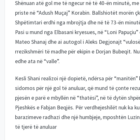
Shënuan atë gol me të ngecur në të 40-ën minutë, me a
priste në “Adush Muçaj” Korabin. Ballshiotët morën çk
Shpëtimtari erdhi nga mbrojtja dhe në të 73-ën minutë
Pasi u mund nga Elbasani kryesues, në “Loni Papuçiu” e
Mateo Shanaj dhe ai autogol i Aleks Degjonajt “vulosën
rrezikshmëri të madhe për ekipin e Dorjan Bubeqit. Nu
edhe ata në “valle”.
Kesli Shani realizoi një dopietë, ndërsa për “manitën
sidomos për një gol të anuluar, që mund të çonte rezu
pjesën e parë e mbyllën në “thatësi”, në të dytën shp
Pjeshkës e Fabjan Beqjës. Për verdhejeshilët nuk ka k
barazimeve radhazi dhe një humbjeje, mposhtën Luzin 2
të tjerë të anuluar