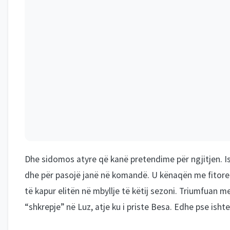
Dhe sidomos atyre që kanë pretendime për ngjitjen. Ish
dhe për pasojë janë në komandë. U kënaqën me fitoret
të kapur elitën në mbyllje të këtij sezoni. Triumfuan 
“shkrepje” në Luz, atje ku i priste Besa. Edhe pse isht