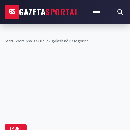
GAZETA
SPORTAL
GS
Start
›
Sport
›
Analiza/ Bollëk golash në Kategorinë…
SPORT