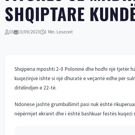
SHQIPTARE KUNDË
GS
10/09/2023
1 Min. Lesezeit
Shqipëria mposhti 2-0 Poloninë dhe hodhi një tjetër ha
kuqezinjve ishte si një dhuratë e veçantë edhe për sul
ditëlindjen e 22-të.
Ndonëse jashtë grumbullimit pasi nuk është rikuperua
nëpërmjet ekranit dhe i është bashkuar festës kuqezi 