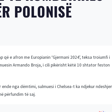
R POLONISË
p që e afron me Europianin ‘Gjermani 2024’, teksa troiumfi i
muesin Armando Broja, i cili pikërisht këtë 10 shtator feston
r ende nga dëmtimi, sulmuesi i Chelsea-t ka ndjekur ndeshje
në përfundim të saj.