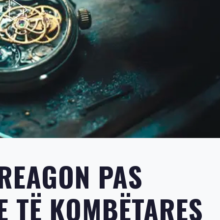
REAGON PAS
E TË KOMBËTARES