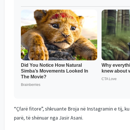
“Çfarë fitore”, shkruante Broja në Instagramin e tij, k
parë, të shënuar nga Jasir Asani.