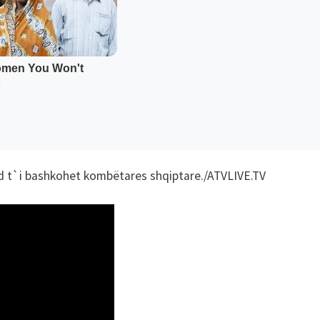
nd t`i bashkohet kombëtares shqiptare./ATVLIVE.TV