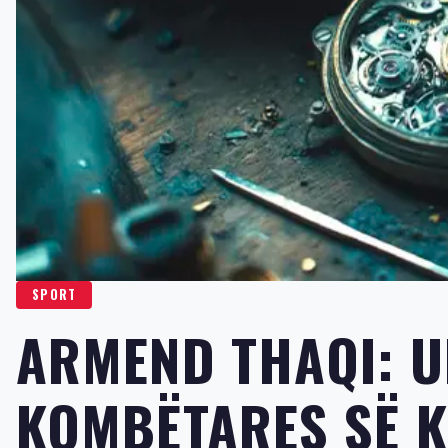
SPORT
ARMEND THAQI: U
KOMBËTARES SË 