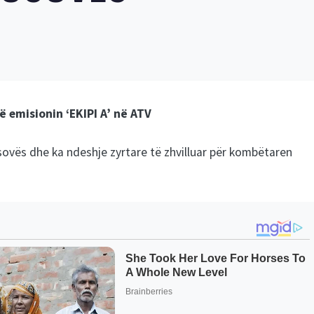
ë emisionin ‘EKIPI A’ në ATV
Kosovës dhe ka ndeshje zyrtare të zhvilluar për kombëtaren