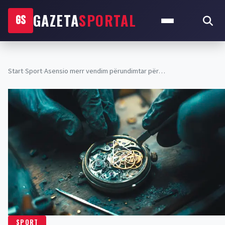
GAZETA
SPORTAL
GS
Start
›
Sport
›
Asensio merr vendim përundimtar për…
SPORT