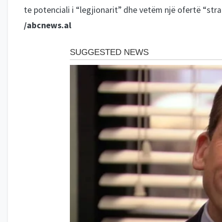
te potenciali i “legjionarit” dhe vetëm një ofertë “st
/abcnews.al