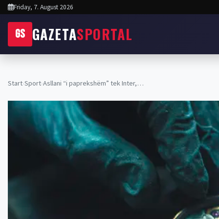
Friday, 7. August 2026
GAZETA
SPORTAL
GS
Start
›
Sport
›
Asllani “i paprekshëm” tek Inter,…