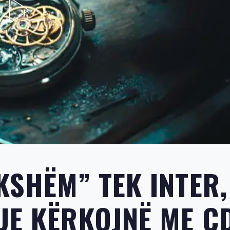
KSHËM” TEK INTER,
UE KËRKOJNË ME Ç