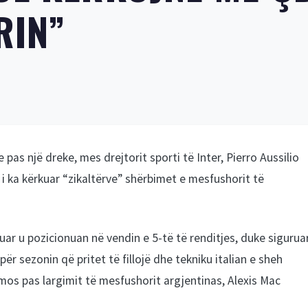
RIN”
pas një dreke, mes drejtorit sporti të Inter, Pierro Aussilio
t i ka kërkuar “zikaltërve” shërbimet e mesfushorit të
uar u pozicionuan në vendin e 5-të të renditjes, duke sigurua
r sezonin që pritet të fillojë dhe tekniku italian e sheh
domos pas largimit të mesfushorit argjentinas, Alexis Mac