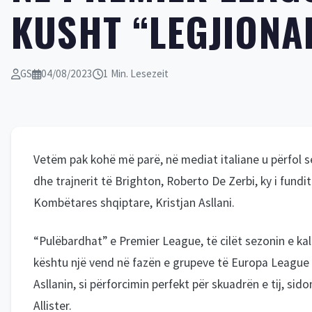
KUSHT “LEGJIONA
GS
04/08/2023
1 Min. Lesezeit
Vetëm pak kohë më parë, në mediat italiane u përfol se 
dhe trajnerit të Brighton, Roberto De Zerbi, ky i fundi
Kombëtares shqiptare, Kristjan Asllani.
“Pulëbardhat” e Premier League, të cilët sezonin e kal
kështu një vend në fazën e grupeve të Europa League pë
Asllanin, si përforcimin perfekt për skuadrën e tij, si
Allister.