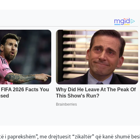
shtë i paprekshëm”, me drejtuesit “zikaltër” që kanë shumë be