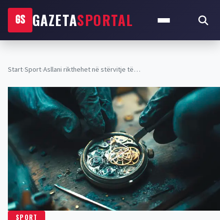
GAZETA
SPORTAL
GS
Start
›
Sport
›
Asllani rikthehet në stërvitje të…
SPORT