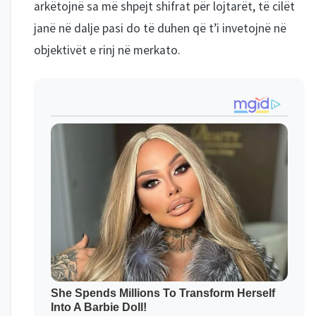
arkëtojnë sa më shpejt shifrat për lojtarët, të cilët
janë në dalje pasi do të duhen që t’i invetojnë në
objektivët e rinj në merkato.