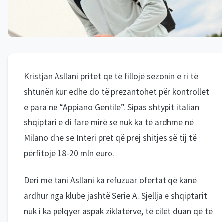
Kristjan Asllani pritet që të fillojë sezonin e ri të
shtunën kur edhe do të prezantohet për kontrollet
e para në “Appiano Gentile”. Sipas shtypit italian
shqiptari e di fare mirë se nuk ka të ardhme në
Milano dhe se Interi pret që prej shitjes së tij të
përfitojë 18-20 mln euro.
Deri më tani Asllani ka refuzuar ofertat që kanë
ardhur nga klube jashtë Serie A. Sjellja e shqiptarit
nuk i ka pëlqyer aspak ziklatërve, të cilët duan që të