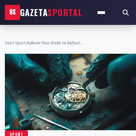
GAZETA
SPORTAL
GS
Start
›
Sport
›
Ballkani fiton thellë në Belfast…
SPORT