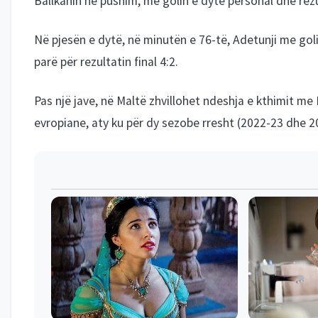
Ballkanin në pushim, me golin e dytë personal dhe rezu
Në pjesën e dytë, në minutën e 76-të, Adetunji me goli
parë për rezultatin final 4:2.
Pas një jave, në Maltë zhvillohet ndeshja e kthimit me 
evropiane, aty ku për dy sezobe rresht (2022-23 dhe 2