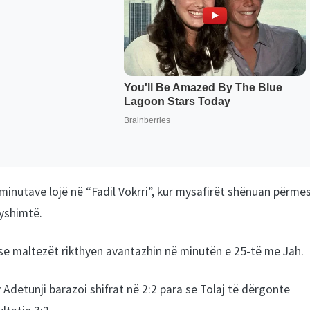
inutave lojë në “Fadil Vokrri”, kur mysafirët shënuan përme
dyshimtë.
pse maltezët rikthyen avantazhin në minutën e 25-të me Jah.
Adetunji barazoi shifrat në 2:2 para se Tolaj të dërgonte