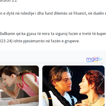
ltatin 3:2.
n e dytë në ndeshje i dha fund dilemës së fituesit, në duelin 
Ballkanin që ka gjasa të mira ta siguroj fazën e tretë të kupë
023-24) ishte pjesëmarrës në fazën e grupeve.