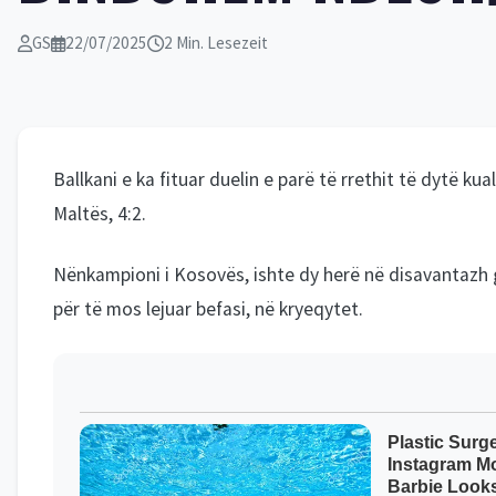
GS
22/07/2025
2 Min. Lesezeit
Ballkani e ka fituar duelin e parë të rrethit të dytë k
Maltës, 4:2.
Nënkampioni i Kosovës, ishte dy herë në disavantazh g
për të mos lejuar befasi, në kryeqytet.