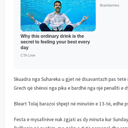
Skuadra nga Suhareka u gjet në disavantazh pas tetë m
Grech që shënoi nga pika e bardhë nga një penallti e 
Bleart Tolaj barazoi shpejt në minutën e 13-të, edhe 
Festa e mysafirëve nuk zgjati as dy minuta kur Sunday 