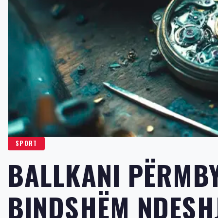
SPORT
BALLKANI PËRMBY
BINDSHËM NDESHJ