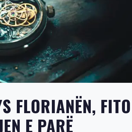
S FLORIANËN, FIT
EN E PARË