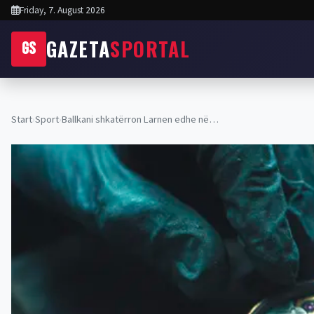
Friday, 7. August 2026
GAZETA
SPORTAL
GS
Start
›
Sport
›
Ballkani shkatërron Larnen edhe në…