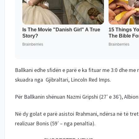
Ballkani edhe sfidën e parë e ka fituar me 3:0 dhe me r
skuadra nga Gjibraltari, Lincoln Red Imps.
Për Ballkanin shënuan Nazmi Gripshi (27′ e 36′), Albion
Në dy golat e parë asistoi Rrahmani, ndërsa në të tret
realizuar Bonis (59′ – nga penaltia).