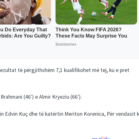
ezultat të përgjithshëm 7;1 kualifikohet më tej, ku e pret
 Rrahmani (46′) e Almir Kryeziu (66′).
in Edvin Kuç dhe të katërtin Meriton Korenica, Për vendasit 