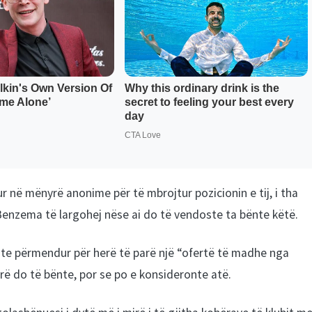
lur në mënyrë anonime për të mbrojtur pozicionin e tij, i tha
ë Benzema të largohej nëse ai do të vendoste ta bënte këtë.
te përmendur për herë të parë një “ofertë të madhe nga
arë do të bënte, por se po e konsideronte atë.