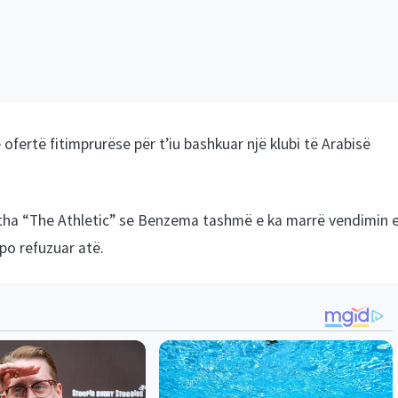
ofertë fitimprurëse për t’iu bashkuar një klubi të Arabisë
t i tha “The Athletic” se Benzema tashmë e ka marrë vendimin 
apo refuzuar atë.