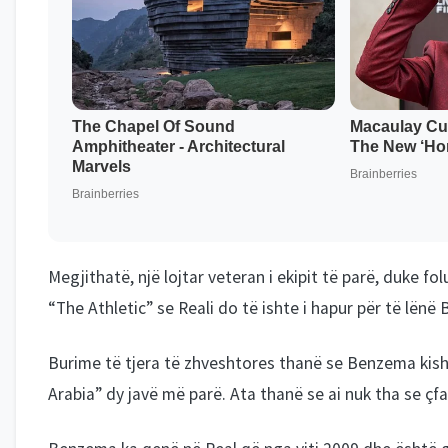
Megjithatë, një lojtar veteran i ekipit të parë, duke fo
“The Athletic” se Reali do të ishte i hapur për të lën
Burime të tjera të zhveshtores thanë se Benzema kish
Arabia” dy javë më parë. Ata thanë se ai nuk tha se çf