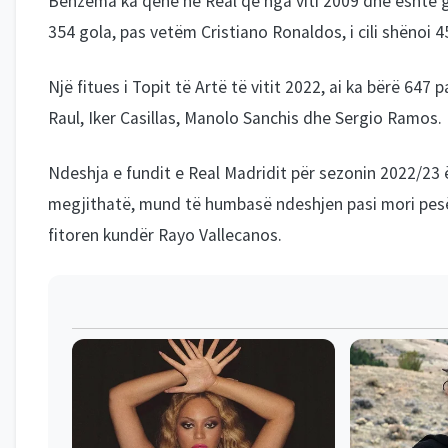
Benzema ka qenë në Real që nga viti 2009 dhe është go
354 gola, pas vetëm Cristiano Ronaldos, i cili shënoi 4
Një fitues i Topit të Artë të vitit 2022, ai ka bërë 647 p
Raul, Iker Casillas, Manolo Sanchis dhe Sergio Ramos.
Ndeshja e fundit e Real Madridit për sezonin 2022/23 
megjithatë, mund të humbasë ndeshjen pasi mori pesë 
fitoren kundër Rayo Vallecanos.