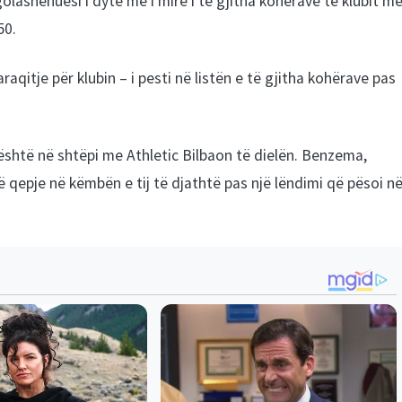
lashënuesi i dytë më i mirë i të gjitha kohërave të klubit m
50.
araqitje për klubin – i pesti në listën e të gjitha kohërave pas
është në shtëpi me Athletic Bilbaon të dielën. Benzema,
qepje në këmbën e tij të djathtë pas një lëndimi që pësoi n