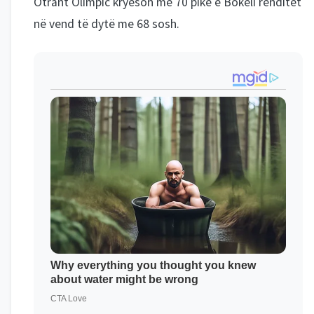
Otrant Olimpic kryeson me 70 pikë e Bokeli renditet
në vend të dytë me 68 sosh.