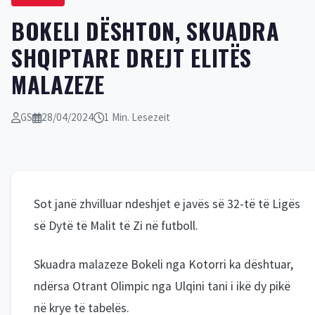
BOKELI DËSHTON, SKUADRA
SHQIPTARE DREJT ELITËS
MALAZEZE
GS
28/04/2024
1 Min. Lesezeit
Sot janë zhvilluar ndeshjet e javës së 32-të të Ligës
së Dytë të Malit të Zi në futboll.
Skuadra malazeze Bokeli nga Kotorri ka dështuar,
ndërsa Otrant Olimpic nga Ulqini tani i ikë dy pikë
në krye të tabelës.