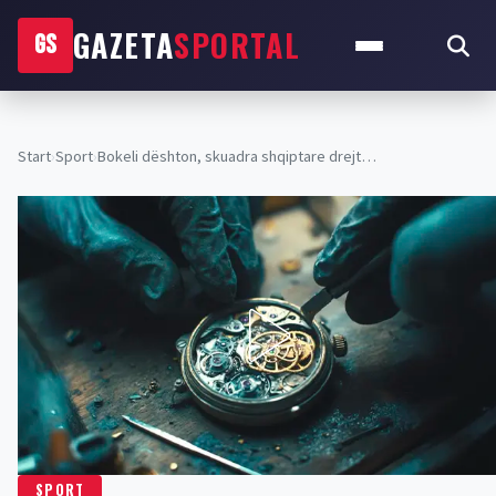
GAZETA
SPORTAL
GS
Start
›
Sport
›
Bokeli dështon, skuadra shqiptare drejt…
SPORT