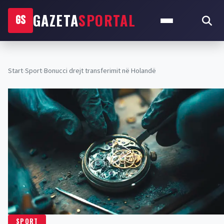
GAZETA
SPORTAL
GS
Start
›
Sport
›
Bonucci drejt transferimit në Holandë
SPORT