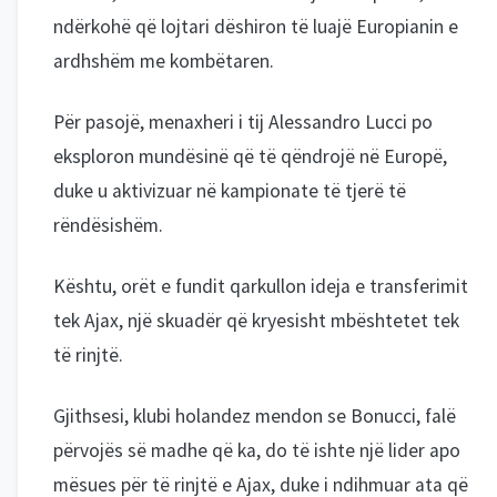
ndërkohë që lojtari dëshiron të luajë Europianin e
ardhshëm me kombëtaren.
Për pasojë, menaxheri i tij Alessandro Lucci po
eksploron mundësinë që të qëndrojë në Europë,
duke u aktivizuar në kampionate të tjerë të
rëndësishëm.
Kështu, orët e fundit qarkullon ideja e transferimit
tek Ajax, një skuadër që kryesisht mbështetet tek
të rinjtë.
Gjithsesi, klubi holandez mendon se Bonucci, falë
përvojës së madhe që ka, do të ishte një lider apo
mësues për të rinjtë e Ajax, duke i ndihmuar ata që