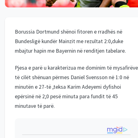
Borussia Dortmund shënoi fitoren e rradhës në
Bundesligë kundër Mainzit me rezultat 2:0,duke
mbajtur hapin me Bayernin në renditjen tabelare.
Pjesa e parë u karakterizua me dominim të mysafirëve
të cilët shënuan përmes Daniel Svensson në 1:0 në
minutën e 27-të ,teksa Karim Adeyemi dyfishoi
epërsinë në 2;0 pesë minuta para fundit të 45
minutave të parë.