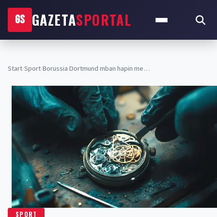
GAZETA
SPORTAL
GS
Start
›
Sport
›
Borussia Dortmund mban hapin me…
SPORT