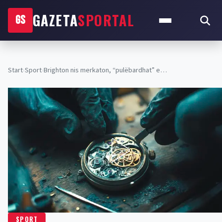
GAZETA
SPORTAL
GS
Start
›
Sport
›
Brighton nis merkaton, “pulëbardhat” e…
SPORT