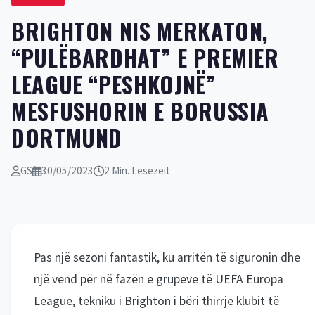
BRIGHTON NIS MERKATON,
“PULËBARDHAT” E PREMIER
LEAGUE “PESHKOJNË”
MESFUSHORIN E BORUSSIA
DORTMUND
GS
30/05/2023
2 Min. Lesezeit
Pas një sezoni fantastik, ku arritën të siguronin dhe
një vend për në fazën e grupeve të UEFA Europa
League, tekniku i Brighton i bëri thirrje klubit të