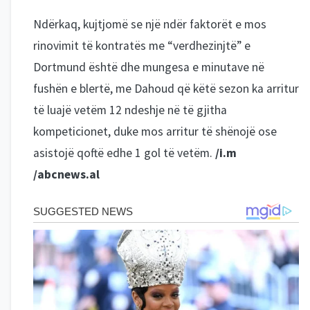
Ndërkaq, kujtjomë se një ndër faktorët e mos
rinovimit të kontratës me “verdhezinjtë” e
Dortmund është dhe mungesa e minutave në
fushën e blertë, me Dahoud që këtë sezon ka arritur
të luajë vetëm 12 ndeshje në të gjitha
kompeticionet, duke mos arritur të shënojë ose
asistojë qoftë edhe 1 gol të vetëm.
/i.m
/abcnews.al