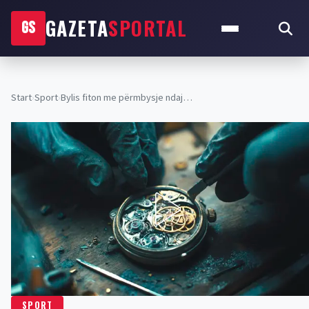
GAZETA
SPORTAL
GS
Start
›
Sport
›
Bylis fiton me përmbysje ndaj…
SPORT