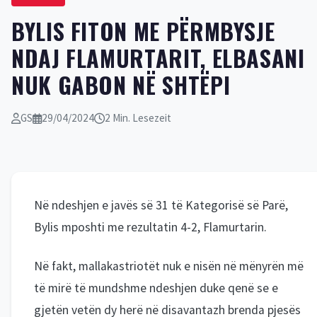
BYLIS FITON ME PËRMBYSJE
NDAJ FLAMURTARIT, ELBASANI
NUK GABON NË SHTËPI
GS
29/04/2024
2 Min. Lesezeit
Në ndeshjen e javës së 31 të Kategorisë së Parë,
Bylis mposhti me rezultatin 4-2, Flamurtarin.
Në fakt, mallakastriotët nuk e nisën në mënyrën më
të mirë të mundshme ndeshjen duke qenë se e
gjetën vetën dy herë në disavantazh brenda pjesës