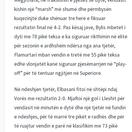
Megjithatë, në fraksionin e pjesës së dytë, vendasit
kishin një “marsh” më shumë dhe përmbysën
kuqezinjtë duke shënuar tre herë e fiksuar
rezultatin final në 4-2. Pas kësaj jave, Bylis mbetet i
dyti me 70 pikë teksa e ka siguruar rikthimin në elitë
për sezonin e ardhshëm ndërsa nga ana tjetër,
Flamurtari mban vendin e tretë me 55 pikë teksa
edhe vlonjatët kanë siguruar pjesëmarrjen në “play-
off” për të tentuar ngjitjen në Superiore.
Në ndeshjen tjetër, Elbasani fitoi në shtëpi ndaj
Vorës me rezultatin 2-0. Mjaftoi një gol i Lleshit për
vendasit në minutën e dytë dhe një tjetër në fundin
e ndeshjes, për të marrë tre pikët e radhës dhe për
të ruajtur vendin e parë në klasifikim me 73 pikë