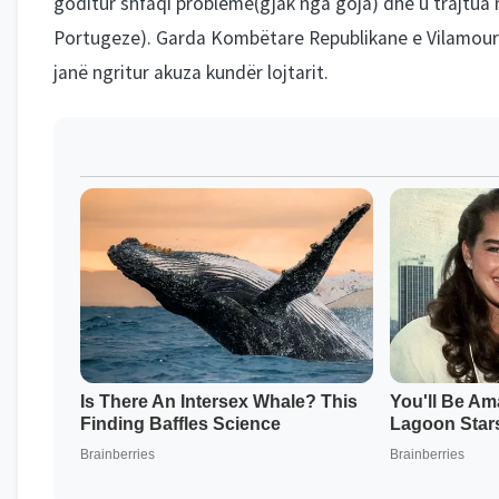
goditur shfaqi probleme(gjak nga goja) dhe u trajtua
Portugeze). Garda Kombëtare Republikane e Vilamoura, 
janë ngritur akuza kundër lojtarit.