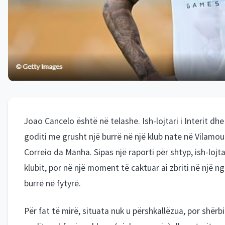
Joao Cancelo është në telashe. Ish-lojtari i Interit dhe 
goditi me grusht një burrë në një klub nate në Vilamo
Correio da Manha. Sipas një raporti për shtyp, ish-lojta
klubit, por në një moment të caktuar ai zbriti në një
burrë në fytyrë.
Për fat të mirë, situata nuk u përshkallëzua, por shër