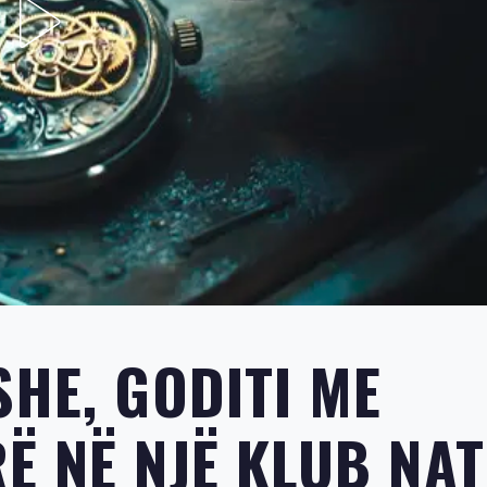
SHE, GODITI ME
Ë NË NJË KLUB NAT