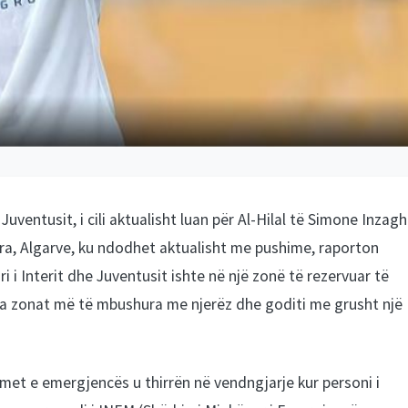
Juventusit, i cili aktualisht luan për Al-Hilal të Simone Inzagh
ura, Algarve, ku ndodhet aktualisht me pushime, raporton
ri i Interit dhe Juventusit ishte në një zonë të rezervuar të
 nga zonat më të mbushura me njerëz dhe goditi me grusht një
bimet e emergjencës u thirrën në vendngjarje kur personi i