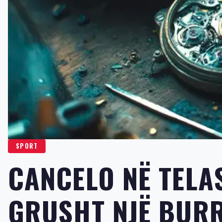
SPORT
CANCELO NË TELA
GRUSHT NJË BURR