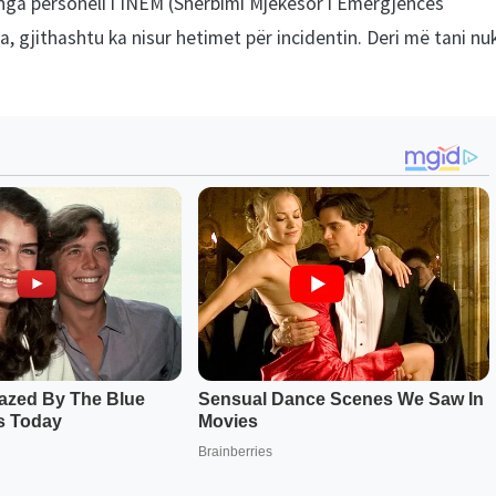
 nga personeli i INEM (Shërbimi Mjekësor i Emergjencës
gjithashtu ka nisur hetimet për incidentin. Deri më tani nu