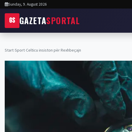
Sunday, 9. August 2026
GAZETA
SPORTAL
GS
Start
›
Sport
›
Celticu insiston për Rexhbeçajn