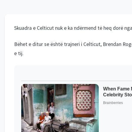
Skuadra e Celticut nuk e ka ndërmend të heq dorë nga 
Bëhet e ditur se është trajneri i Celticut, Brendan R
e tij.