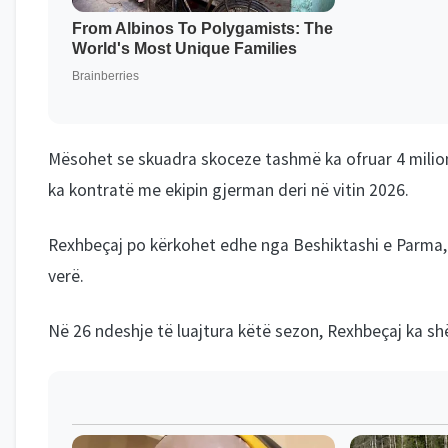
Mësohet se skuadra skoceze tashmë ka ofruar 4 milionë 
ka kontratë me ekipin gjerman deri në vitin 2026.
Rexhbeçaj po kërkohet edhe nga Beshiktashi e Parma, po
verë.
Në 26 ndeshje të luajtura këtë sezon, Rexhbeçaj ka shë