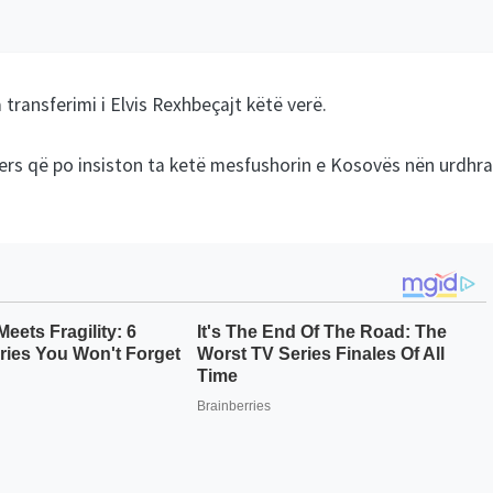
transferimi i Elvis Rexhbeçajt këtë verë.
ogers që po insiston ta ketë mesfushorin e Kosovës nën urdhra