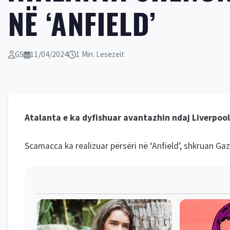
NË ‘ANFIELD’
GS
11/04/2024
1 Min. Lesezeit
Atalanta e ka dyfishuar avantazhin ndaj Liverpool
Scamacca ka realizuar përsëri në ‘Anfield’, shkruan Gaz