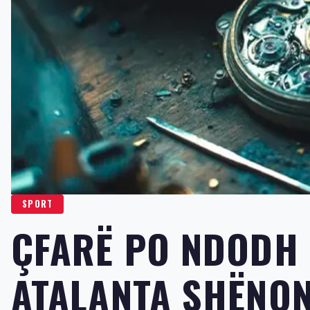
SPORT
ÇFARË PO NDODH 
ATALANTA SHËNON