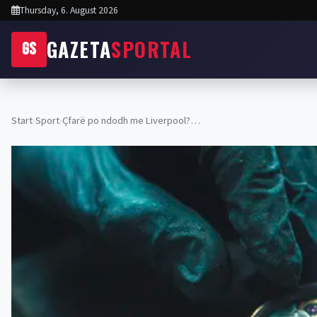
Thursday, 6. August 2026
GAZETA
SPORTAL
GS
Start
›
Sport
›
Çfarë po ndodh me Liverpool?…