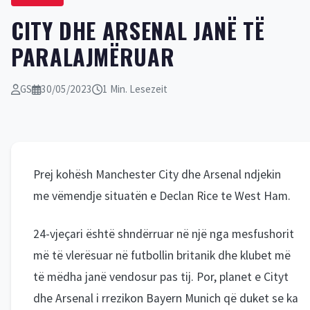
CITY DHE ARSENAL JANË TË
PARALAJMËRUAR
GS
30/05/2023
1 Min. Lesezeit
Prej kohësh Manchester City dhe Arsenal ndjekin
me vëmendje situatën e Declan Rice te West Ham.
24-vjeçari është shndërruar në një nga mesfushorit
më të vlerësuar në futbollin britanik dhe klubet më
të mëdha janë vendosur pas tij. Por, planet e Cityt
dhe Arsenal i rrezikon Bayern Munich që duket se ka