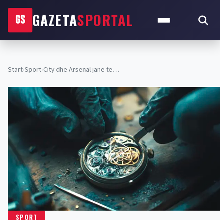
GAZETA
SPORTAL
GS
Start
›
Sport
›
City dhe Arsenal janë të…
SPORT