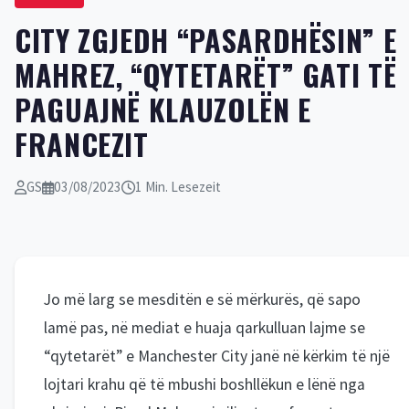
CITY ZGJEDH “PASARDHËSIN” E
MAHREZ, “QYTETARËT” GATI TË
PAGUAJNË KLAUZOLËN E
FRANCEZIT
GS
03/08/2023
1 Min. Lesezeit
Jo më larg se mesditën e së mërkurës, që sapo
lamë pas, në mediat e huaja qarkulluan lajme se
“qytetarët” e Manchester City janë në kërkim të një
lojtari krahu që të mbushi boshllëkun e lënë nga