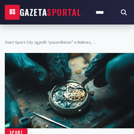
GAZETA
SPORTAL
GS
Start
›
Sport
›
City zgjedh “pasardhësin” e Mahrez,…
SPORT