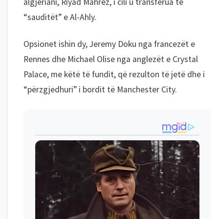
algjeriani, Riyad Mahrez, i cili u transferua te
“sauditët” e Al-Ahly.
Opsionet ishin dy, Jeremy Doku nga francezët e
Rennes dhe Michael Olise nga anglezët e Crystal
Palace, me këtë të fundit, që rezulton të jetë dhe i
“përzgjedhuri” i bordit të Manchester City.