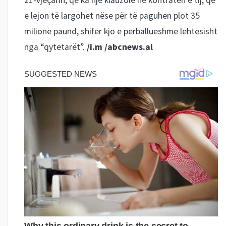
21-vjeçarin, që ka një klauzolë në kontratën e tij, që
e lejon të largohet nëse për të paguhen plot 35
milionë paund, shifër kjo e përballueshme lehtësisht
nga “qytetarët”.
/i.m /abcnews.al