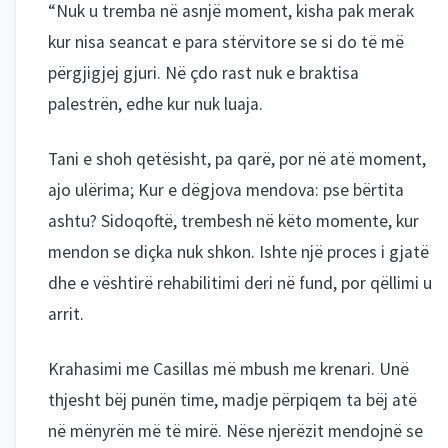
“Nuk u tremba në asnjë moment, kisha pak merak
kur nisa seancat e para stërvitore se si do të më
përgjigjej gjuri. Në çdo rast nuk e braktisa
palestrën, edhe kur nuk luaja.
Tani e shoh qetësisht, pa qarë, por në atë moment,
ajo ulërima; Kur e dëgjova mendova: pse bërtita
ashtu? Sidoqoftë, trembesh në këto momente, kur
mendon se diçka nuk shkon. Ishte një proces i gjatë
dhe e vështirë rehabilitimi deri në fund, por qëllimi u
arrit.
Krahasimi me Casillas më mbush me krenari. Unë
thjesht bëj punën time, madje përpiqem ta bëj atë
në mënyrën më të mirë. Nëse njerëzit mendojnë se