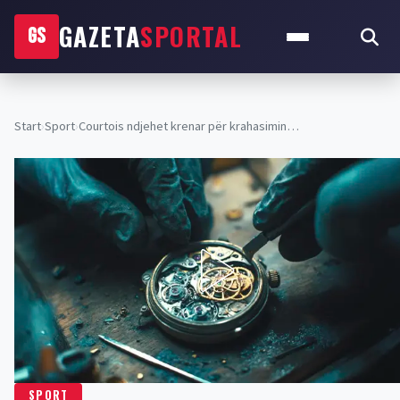
GAZETA
SPORTAL
GS
Start
›
Sport
›
Courtois ndjehet krenar për krahasimin…
SPORT