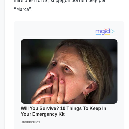
mirë dhe i fortë”, shpjegon portieri belg për
“Marca”.