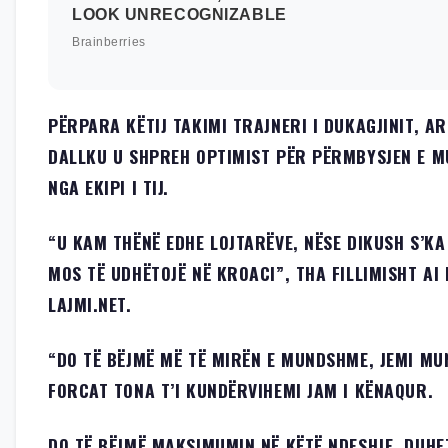
PËRPARA KËTIJ TAKIMI TRAJNERI I DUKAGJINIT, A
DALLKU U SHPREH OPTIMIST PËR PËRMBYSJEN E 
NGA EKIPI I TIJ.
“U KAM THËNË EDHE LOJTARËVE, NËSE DIKUSH S’KA
MOS TË UDHËTOJË NË KROACI”, THA FILLIMISHT AI
LAJMI.NET.
“DO TË BËJMË MË TË MIRËN E MUNDSHME, JEMI M
FORCAT TONA T’I KUNDËRVIHEMI JAM I KËNAQUR.
DO TË BËJMË MAKSIMUMIN NË KËTË NDESHJE, DUHE