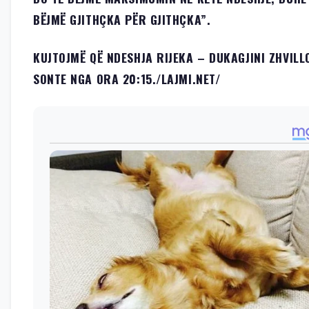
BËJMË GJITHÇKA PËR GJITHÇKA”.
KUJTOJMË QË NDESHJA RIJEKA – DUKAGJINI ZHVILL
SONTE NGA ORA 20:15./
LAJMI.NET
/