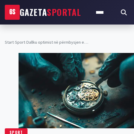
GAZETA
SPORTAL
GS
Start
›
Sport
›
Dallku optimist në përmbysjen e…
SPORT