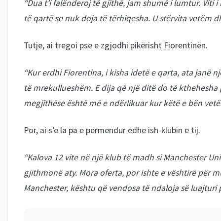
“Dua t’i falënderoj të gjithë, jam shumë i lumtur. Viti
të qartë se nuk doja të tërhiqesha. U stërvita vetëm d
Tutje, ai tregoi pse e zgjodhi pikërisht Fiorentinën.
“Kur erdhi Fiorentina, i kisha idetë e qarta, ata janë 
të mrekullueshëm. E dija që një ditë do të kthehesha p
megjithëse është më e ndërlikuar kur këtë e bën vetë
Por, ai s’e la pa e përmendur edhe ish-klubin e tij.
“Kalova 12 vite në një klub të madh si Manchester Un
gjithmonë aty. Mora oferta, por ishte e vështirë për mu
Manchester, kështu që vendosa të ndaloja së luajturi