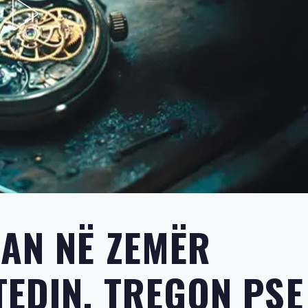
BAN NË ZEMËR
EDIN, TREGON PSE