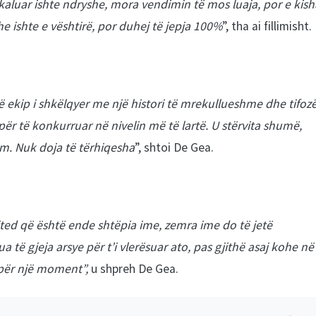
 i kaluar ishte ndryshe, mora vendimin të mos luaja, por e kish
he ishte e vështirë, por duhej të jepja 100%
”, tha ai fillimisht.
një ekip i shkëlqyer me një histori të mrekullueshme dhe tifoz
ër të konkurruar në nivelin më të lartë. U stërvita shumë,
m. Nuk doja të tërhiqesha
”, shtoi De Gea.
ited që është ende shtëpia ime, zemra ime do të jetë
a të gjeja arsye për t’i vlerësuar ato, pas gjithë asaj kohe në
 për një moment”,
u shpreh De Gea.