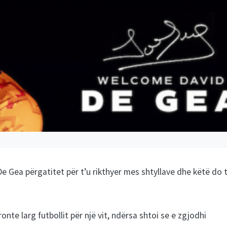
De Gea përgatitet për t’u rikthyer mes shtyllave dhe këtë do 
onte larg futbollit për një vit, ndërsa shtoi se e zgjodhi