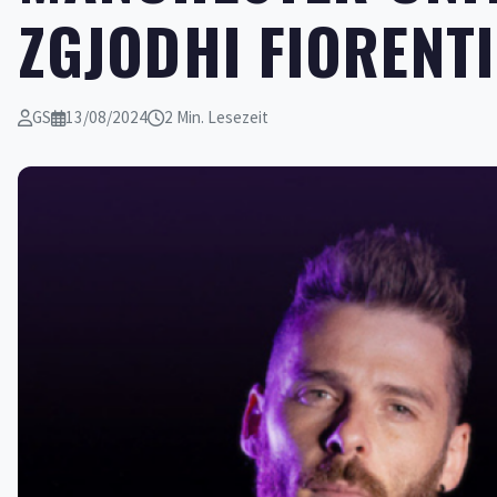
ZGJODHI FIORENT
GS
13/08/2024
2 Min. Lesezeit