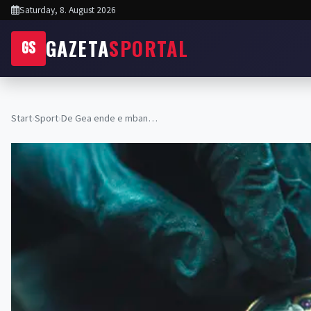
Saturday, 8. August 2026
GAZETA
SPORTAL
GS
Start
›
Sport
›
De Gea ende e mban…