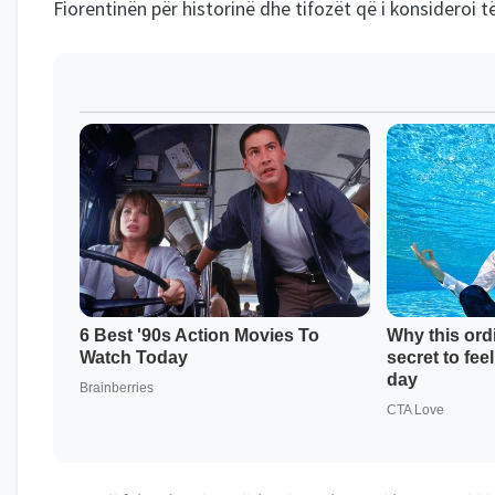
Fiorentinën për historinë dhe tifozët që i konsideroi 