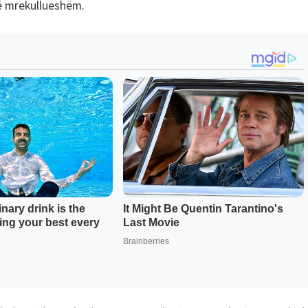
të mrekullueshëm.