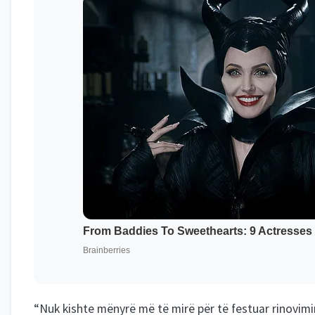
“Nuk kishte mënyrë më të mirë për të festuar rinovimin
do të prishte pjesën tjetër të ditës dhe kisha frikë se r