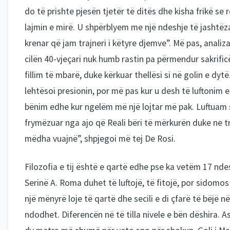
lajmin e mirë. U shpërblyem me një ndeshje të jasht
krenar që jam trajneri i këtyre djemve”. Më pas, analiza
cilën 40-vjeçari nuk humb rastin pa përmendur sakrifi
fillim të mbarë, duke kërkuar thellësi si në golin e dy
lehtësoi presionin, por më pas kur u desh të luftonim
bënim edhe kur ngelëm më një lojtar më pak. Luftuam s
frymëzuar nga ajo që Reali bëri të mërkurën duke ne 
mëdha vuajnë”, shpjegoi më tej De Rosi.
Filozofia e tij është e qartë edhe pse ka vetëm 17 ndesh
Serinë A. Roma duhet të luftojë, të fitojë, por sidomos
një mënyrë loje të qartë dhe secili e di çfarë të bëjë në
ndodhet. Diferencën në të tilla nivele e bën dëshira. A
dy metra më shumë për vete apo për shokun. Goli i Man