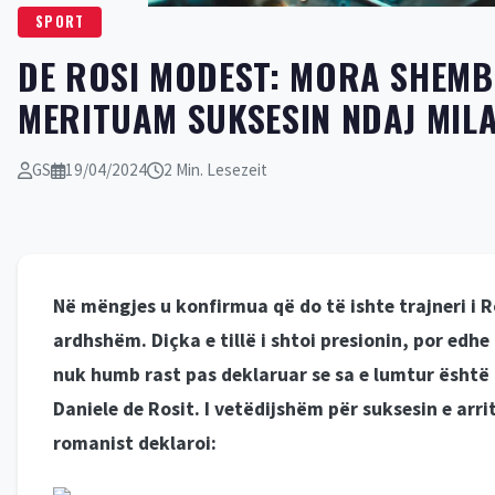
DE ROSI MODEST: MORA SHEMBU
MERITUAM SUKSESIN NDAJ MIL
GS
19/04/2024
2 Min. Lesezeit
Në mëngjes u konfirmua që do të ishte trajneri i 
ardhshëm. Diçka e tillë i shtoi presionin, por edh
nuk humb rast pas deklaruar se sa e lumtur është 
Daniele de Rosit. I vetëdijshëm për suksesin e arr
romanist deklaroi: