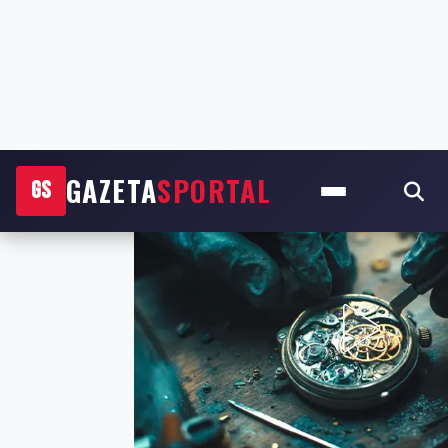
GAZETA
SPORTAL
GS
Start
›
Sport
›
De Rosi modest: Mora shembull…
SPORT