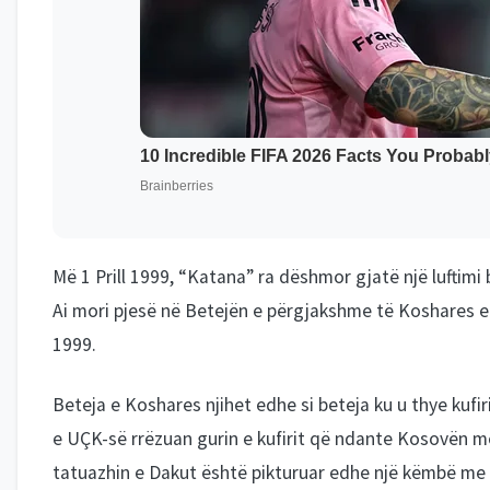
Më 1 Prill 1999, “Katana” ra dëshmor gjatë një luftimi 
Ai mori pjesë në Betejën e përgjakshme të Koshares e cil
1999.
Beteja e Koshares njihet edhe si beteja ku u thye kufir
e UÇK-së rrëzuan gurin e kufirit që ndante Kosovën m
tatuazhin e Dakut është pikturuar edhe një këmbë me nj