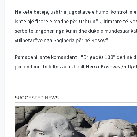
Në këtë betejë, ushtria jugosllave e humbi kontrollin e 
ishte një fitore e madhe për Ushtrinë Çlirimtare të Ko
serbë të largohen nga kufiri dhe duke e mundësuar ka
vullnetarëve nga Shqipëria për në Kosovë.
Ramadani ishte komandant i “Brigadës 138” deri në dit
përfundimit të luftës ai u shpall Hero i Kosovës./
h.ll/