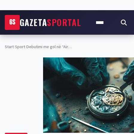
GAZETA
SPORTAL
GS
Start
›
Sport
›
Debutimi me gol në “Air…
SPORT