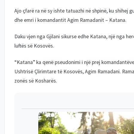
Ajo çfarë ra në sy ishte tatuazhi në shpinë, ku shihej gu
dhe emri i komandantit Agim Ramadanit – Katana.
Daku vjen nga Gjilani sikurse edhe Katana, një nga h
luftës së Kosovës.
“Katana” ka qenë pseudonimi i një prej komandantëve
Ushtrisë Çlirimtare të Kosovës, Agim Ramadani. Ram
zonës së Kosharës.