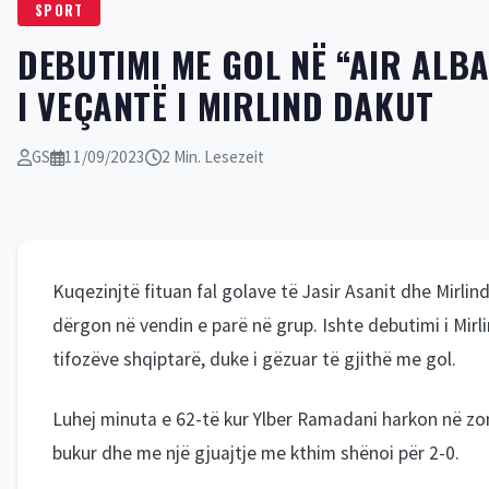
DEBUTIMI ME GOL NË “AIR ALB
I VEÇANTË I MIRLIND DAKUT
GS
11/09/2023
2 Min. Lesezeit
Kuqezinjtë fituan fal golave të Jasir Asanit dhe Mirli
dërgon në vendin e parë në grup. Ishte debutimi i Mirli
tifozëve shqiptarë, duke i gëzuar të gjithë me gol.
Luhej minuta e 62-të kur Ylber Ramadani harkon në zonë
bukur dhe me një gjuajtje me kthim shënoi për 2-0.