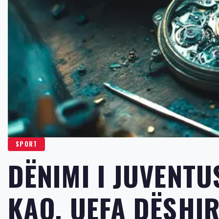
SPORT
DËNIMI I JUVENTU
KAQ, UEFA DËSHIR