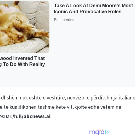
rdhshëm nuk është e vështirë, nënvizoi e përditshmja italiane
ë të kualifikohen tashmë këtë vit, qoftë edhe vetëm në
ësuar.
/h.ll/abcnews.al