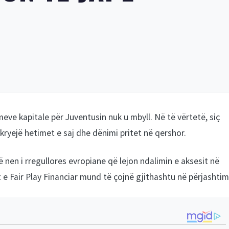
eve kapitale për Juventusin nuk u mbyll. Në të vërtetë, siç
ryejë hetimet e saj dhe dënimi pritet në qershor.
ë nen i rregullores evropiane që lejon ndalimin e aksesit në
 e Fair Play Financiar mund të çojnë gjithashtu në përjashtim