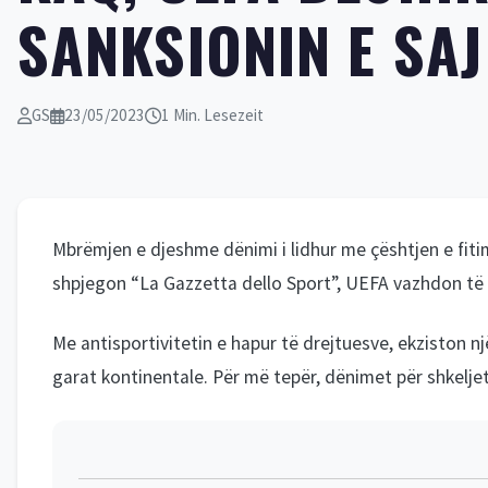
SANKSIONIN E SAJ
GS
23/05/2023
1 Min. Lesezeit
Mbrëmjen e djeshme dënimi i lidhur me çështjen e fitim
shpjegon “La Gazzetta dello Sport”, UEFA vazhdon të k
Me antisportivitetin e hapur të drejtuesve, ekziston nj
garat kontinentale. Për më tepër, dënimet për shkeljet