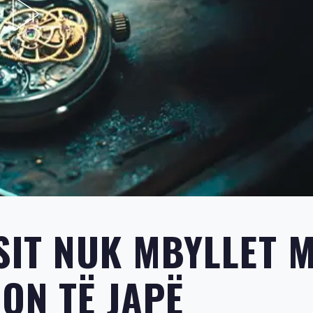
SIT NUK MBYLLET 
ON TË JAPË