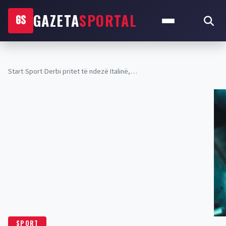
GAZETA
SPORTAL
GS
Start
›
Sport
›
Derbi pritet të ndezë Italinë,…
SPORT