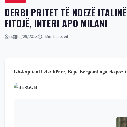
DERBI PRITET TË NDEZË ITALIN
FITOJË, INTERI APO MILANI
GS
11/09/2023
1 Min. Lesezeit
I
sh-kapiteni i zikaltërve, Bepe Bergomi n
ga ekspozit