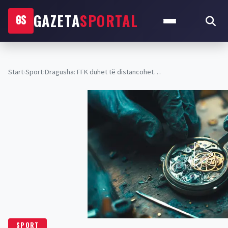
GAZETA
SPORTAL
GS
Start
›
Sport
›
Dragusha: FFK duhet të distancohet…
SPORT