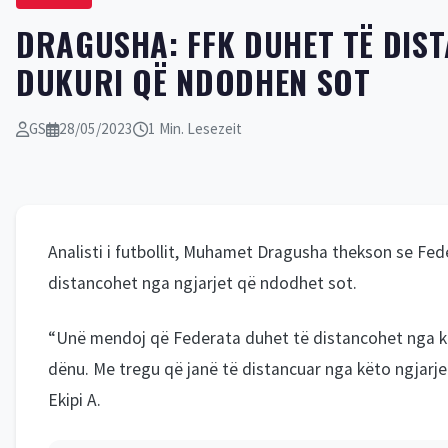
DRAGUSHA: FFK DUHET TË DIS
DUKURI QË NDODHEN SOT
GS
28/05/2023
1 Min. Lesezeit
Analisti i futbollit, Muhamet Dragusha thekson se Fed
distancohet nga ngjarjet që ndodhet sot.
“Unë mendoj që Federata duhet të distancohet nga k
dënu. Me tregu që janë të distancuar nga këto ngjarj
Ekipi A.