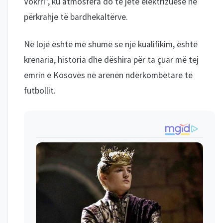
Vokrri”, ku atmosfera do të jetë elektrizuese në
përkrahje të bardhekaltërve.
Në lojë është më shumë se një kualifikim, është
krenaria, historia dhe dëshira për ta çuar më tej
emrin e Kosovës në arenën ndërkombëtare të
futbollit.