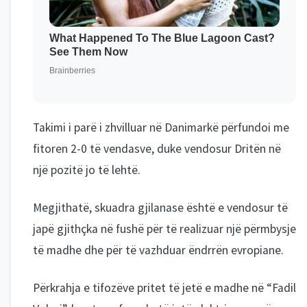
Takimi i parë i zhvilluar në Danimarkë përfundoi me
fitoren 2-0 të vendasve, duke vendosur Dritën në
një pozitë jo të lehtë.
Megjithatë, skuadra gjilanase është e vendosur të
japë gjithçka në fushë për të realizuar një përmbysje
të madhe dhe për të vazhduar ëndrrën evropiane.
Përkrahja e tifozëve pritet të jetë e madhe në “Fadil