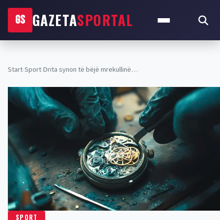
GAZETA
SPORTAL
GS
Start
›
Sport
›
Drita synon të bëjë mrekullinë…
SPORT