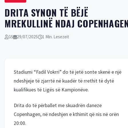
DRITA SYNON TË BËJË
MREKULLINË NDAJ COPENHAGE
GS
29/07/2025
1 Min. Lesezeit
Stadiumi “Fadil Vokrri” do të jetë sonte skenë e një
ndeshjeje të zjarrtë në kuadër të rrethit të dytë
kualifikues të Ligës së Kampionëve.
Drita do të përballet me skuadrën daneze
Copenhagen, në ndeshjen e kthimit që nis në orën
20:00.