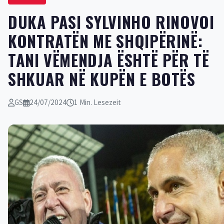
​DUKA PASI SYLVINHO RINOVOI
KONTRATËN ME SHQIPËRINË:
TANI VËMENDJA ËSHTË PËR TË
SHKUAR NË KUPËN E BOTËS
GS
24/07/2024
1 Min. Lesezeit