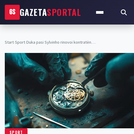
GAZETA
SPORTAL
GS
Start
›
Sport
›
​Duka pasi Sylvinho rinovoi kontratën…
SPORT