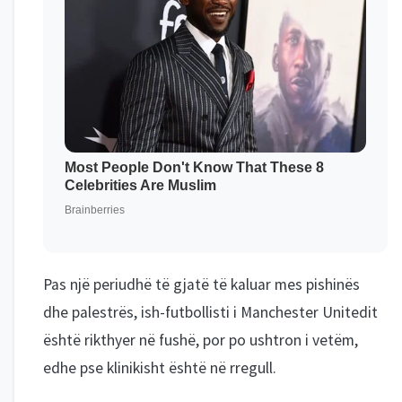
Pas një periudhë të gjatë të kaluar mes pishinës
dhe palestrës, ish-futbollisti i Manchester Unitedit
është rikthyer në fushë, por po ushtron i vetëm,
edhe pse klinikisht është në rregull.