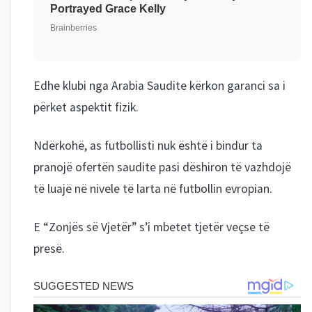
Edhe klubi nga Arabia Saudite kërkon garanci sa i
përket aspektit fizik.
Ndërkohë, as futbollisti nuk është i bindur ta
pranojë ofertën saudite pasi dëshiron të vazhdojë
të luajë në nivele të larta në futbollin evropian.
E “Zonjës së Vjetër” s’i mbetet tjetër veçse të
presë.