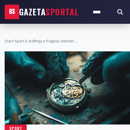
GAZETA
SPORTAL
GS
Start
›
Sport
›
E ardhmja e Pogbas mbetet…
SPORT