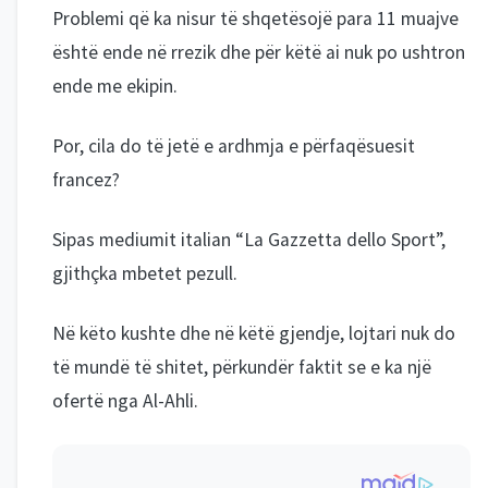
Problemi që ka nisur të shqetësojë para 11 muajve
është ende në rrezik dhe për këtë ai nuk po ushtron
ende me ekipin.
Por, cila do të jetë e ardhmja e përfaqësuesit
francez?
Sipas mediumit italian “La Gazzetta dello Sport”,
gjithçka mbetet pezull.
Në këto kushte dhe në këtë gjendje, lojtari nuk do
të mundë të shitet, përkundër faktit se e ka një
ofertë nga Al-Ahli.