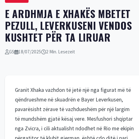
E ARDHMJA E XHAKËS MBETET
PEZULL, LEVERKUSENI VENDOS
KUSHTET PËR TA LIRUAR
GS
18/07/2025
2 Min. Lesezeit
Granit Xhaka vazhdon të jetë një nga figurat më të
qëndrueshme në skuadrën e Bayer Leverkusen,
pavarësisht zërave të vazhdueshëm për një largim
të mundshëm gjatë kësaj vere. Mesfushori shqiptar
nga Zvicra, i cili aktualisht ndodhet në Rio me ekipin
përgatitor të klubit gjerman, është çdo ditë i pari