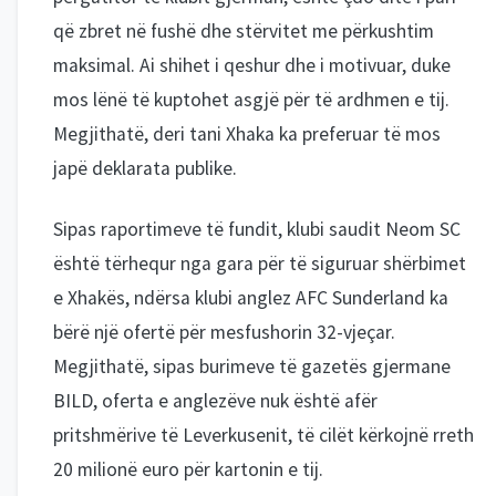
që zbret në fushë dhe stërvitet me përkushtim
maksimal. Ai shihet i qeshur dhe i motivuar, duke
mos lënë të kuptohet asgjë për të ardhmen e tij.
Megjithatë, deri tani Xhaka ka preferuar të mos
japë deklarata publike.
Sipas raportimeve të fundit, klubi saudit Neom SC
është tërhequr nga gara për të siguruar shërbimet
e Xhakës, ndërsa klubi anglez AFC Sunderland ka
bërë një ofertë për mesfushorin 32-vjeçar.
Megjithatë, sipas burimeve të gazetës gjermane
BILD, oferta e anglezëve nuk është afër
pritshmërive të Leverkusenit, të cilët kërkojnë rreth
20 milionë euro për kartonin e tij.