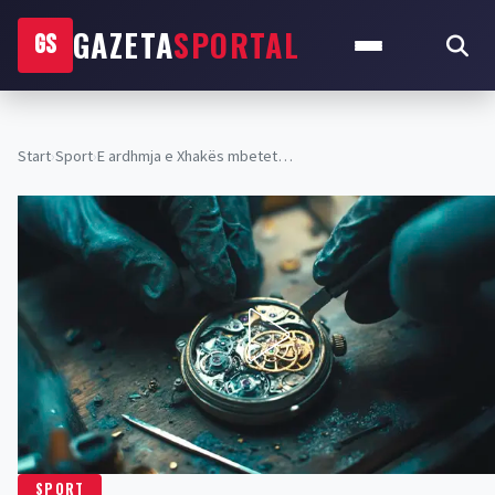
GAZETA
SPORTAL
GS
Start
›
Sport
›
E ardhmja e Xhakës mbetet…
SPORT