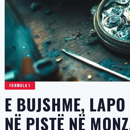
FORMULA 1
E BUJSHME, LAPO
NË PISTË NË MON