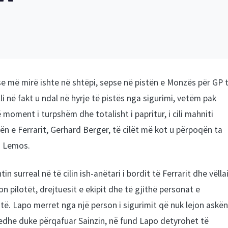
se më mirë ishte në shtëpi, sepse në pistën e Monzës për GP 
lli në fakt u ndal në hyrje të pistës nga sigurimi, vetëm pak
ë moment i turpshëm dhe totalisht i papritur, i cili mahniti
dën e Ferrarit, Gerhard Berger, të cilët më kot u përpoqën ta
a Lemos.
 surreal në të cilin ish-anëtari i bordit të Ferrarit dhe vëllai
n pilotët, drejtuesit e ekipit dhe të gjithë personat e
të. Lapo merret nga një person i sigurimit që nuk lejon askë
e edhe duke përqafuar Sainzin, në fund Lapo detyrohet të