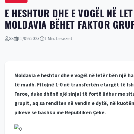
E HESHTUR DHE E VOGËL NË LE
MOLDAVIA BËHET FAKTOR GRU
GS
11/09/2023
1 Min. Lesezeit
Moldavia e heshtur dhe e vogël në letër bën një 
të madh. Fitojnë 1-0 në transfertën e largët të Is
Faroe, duke dhënë një sinjal të fortë lidhur me si
grupit, aq sa renditen në vendin e dytë, në kuotën
pikëve së bashku me Republikën Çeke.