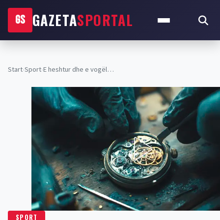
GAZETA
SPORTAL
GS
Start
›
Sport
›
E heshtur dhe e vogël…
SPORT