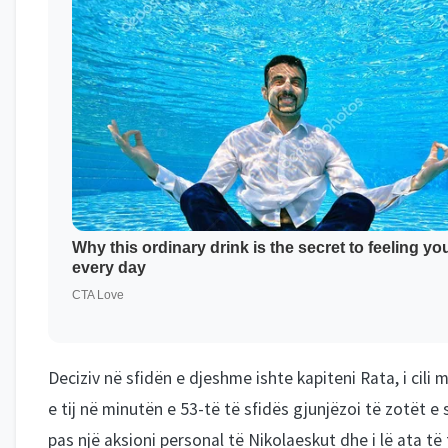
Deciziv në sfidën e djeshme ishte kapiteni Rata, i cili 
e tij në minutën e 53-të të sfidës gjunjëzoi të zotët e
pas një aksioni personal të Nikolaeskut dhe i lë ata të 