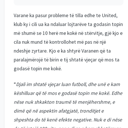
Varane ka pasur probleme të tilla edhe te United,
klub ky i cili ua ka ndaluar lojtarëve ta godasin topin
më shumë se 10 herë me kokë në stërvitje, gjë kjo e
cila nuk mund të kontrollohet më pas në një
ndeshje zyrtare. Kjo e ka shtyrë Varanen që ta
paralajmërojë të birin e tij shtatë vjeçar që mos ta
godasë topin me kokë.
“
Djali im shtatë vjeçar luan futboll, dhe unë e kam
këshilluar që të mos e godasë topin me kokë. Edhe
nëse nuk shkakton traumë të menjëhershme, e
dimë që në aspektin afatgjatë, tronditjet e
shpeshta do të kenë efekte negative. Nuk e di nëse