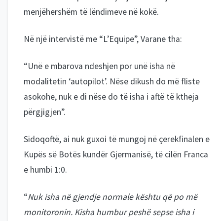
menjëhershëm të lëndimeve në kokë.
Në një intervistë me “L’Equipe”, Varane tha:
“Unë e mbarova ndeshjen por unë isha në
modalitetin ‘autopilot’. Nëse dikush do më fliste
asokohe, nuk e di nëse do të isha i aftë të ktheja
përgjigjen”.
Sidoqoftë, ai nuk guxoi të mungoj në çerekfinalen e
Kupës së Botës kundër Gjermanisë, të cilën Franca
e humbi 1:0.
“
Nuk isha në gjendje normale kështu që po më
monitoronin. Kisha humbur peshë sepse isha i