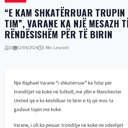
“E KAM SHKATËRRUAR TRUPIN
TIM”, VARANE KA NJË MESAZH T
RËNDËSISHËM PËR TË BIRIN
GS
02/04/2024
3 Min. Lesezeit
Një Raphael Varane “i shkatërruar” ka folur për
tronditjet në kokë në futboll, me yllin e Manchester
United që e ka këshilluar të birin e tij që mos ta
godasë topin me kokë.
Varane, i cili ka pësuar tronditje në kokë në ndeshjet