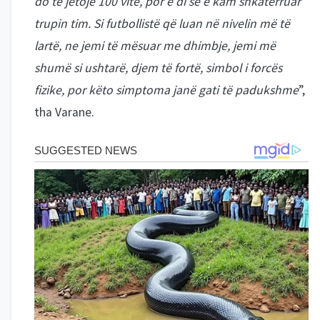
do të jetojë 100 vite, por e di se e kam shkatërruar
trupin tim. Si futbollistë që luan në nivelin më të
lartë, ne jemi të mësuar me dhimbje, jemi më
shumë si ushtarë, djem të fortë, simbol i forcës
fizike, por këto simptoma janë gati të padukshme
”,
tha Varane.