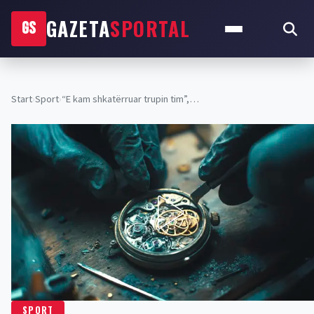
GAZETA
SPORTAL
GS
Start
›
Sport
›
“E kam shkatërruar trupin tim”,…
SPORT