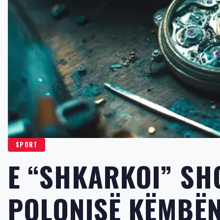
SPORT
E “SHKARKOI” SHQ
POLONISË KËMBËN