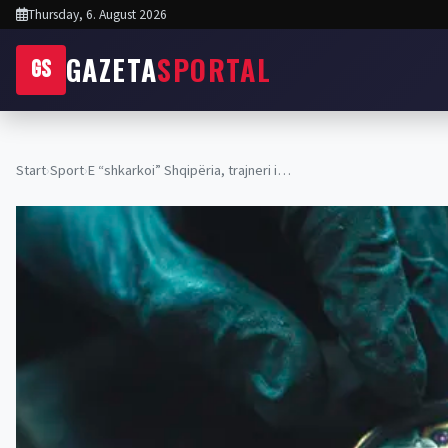
Thursday, 6. August 2026
GAZETA
SPORTAL
GS
Start
›
Sport
›
E “shkarkoi” Shqipëria, trajneri i…