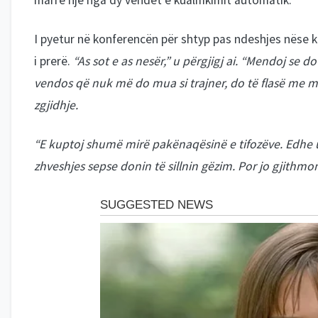
marrë një nga dy vendet e kualifikimit automatik.
I pyetur në konferencën për shtyp pas ndeshjes nëse k
i prerë.
“As sot e as nesër,” u përgjigj ai. “Mendoj se d
vendos që nuk më do mua si trajner, do të flasë me m
zgjidhje.
“E kuptoj shumë mirë pakënaqësinë e tifozëve. Edhe un
zhveshjes sepse donin të sillnin gëzim. Por jo gjithm