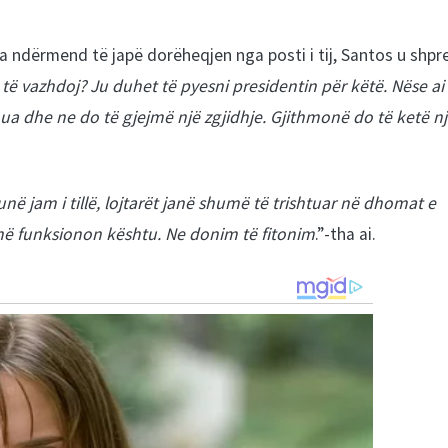
a ndërmend të japë dorëheqjen nga posti i tij, Santos u shpr
o të vazhdoj? Ju duhet të pyesni presidentin për këtë. Nëse ai
ua dhe ne do të gjejmë një zgjidhje. Gjithmonë do të ketë n
ë jam i tillë, lojtarët janë shumë të trishtuar në dhomat e
onë funksionon kështu. Ne donim të fitonim
.”-tha ai.