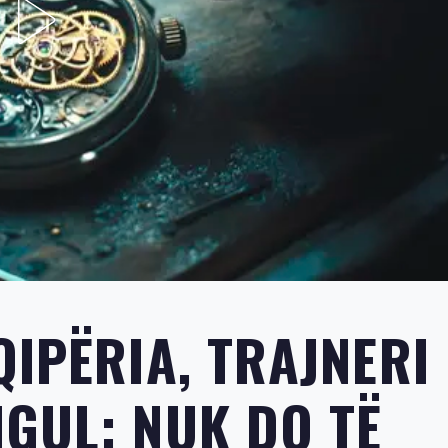
IPËRIA, TRAJNERI 
GUL: NUK DO TË