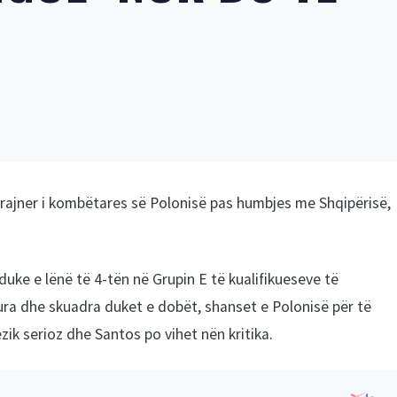
trajner i kombëtares së Polonisë pas humbjes me Shqipërisë,
duke e lënë të 4-tën në Grupin E të kualifikueseve të
ra dhe skuadra duket e dobët, shanset e Polonisë për të
zik serioz dhe Santos po vihet nën kritika.