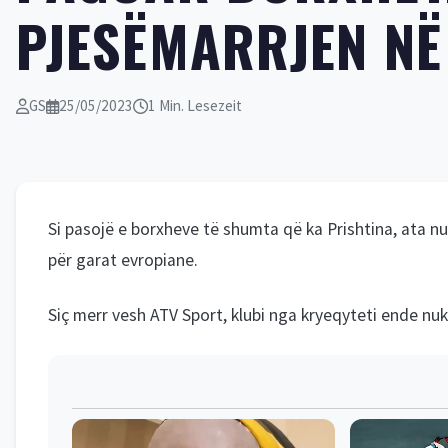
PJESËMARRJEN NË
GS
25/05/2023
1 Min. Lesezeit
Si pasojë e borxheve të shumta që ka Prishtina, ata nu
për garat evropiane.
Siç merr vesh ATV Sport, klubi nga kryeqyteti ende nuk 