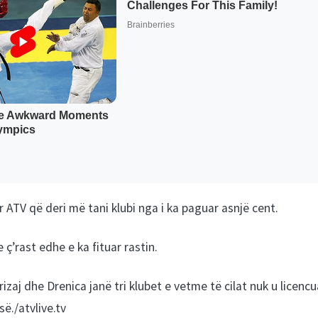
ër ATV që deri më tani klubi nga i ka paguar asnjë cent.
ç’rast edhe e ka fituar rastin.
zaj dhe Drenica janë tri klubet e vetme të cilat nuk u licenc
ë./atvlive.tv