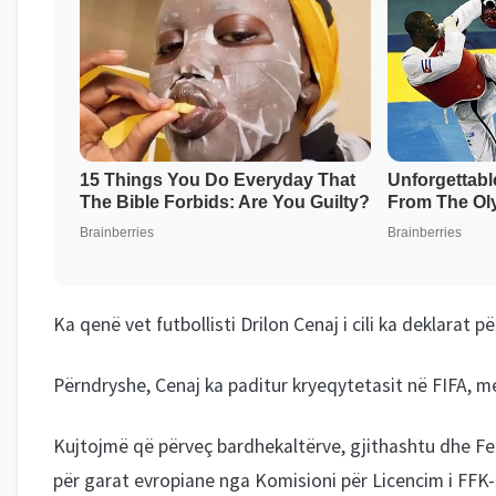
Ka qenë vet futbollisti Drilon Cenaj i cili ka deklarat p
Përndryshe, Cenaj ka paditur kryeqytetasit në FIFA, me 
Kujtojmë që përveç bardhekaltërve, gjithashtu dhe Feri
për garat evropiane nga Komisioni për Licencim i FFK-s