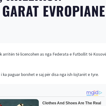
 GARAT EVROPIANE
k arritën të licencohen as nga Federata e Futbollit të Kosov
i ka paguar borxhet e saj për disa nga ish-lojtarët e tyre.