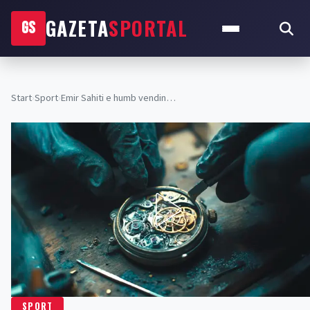
GAZETA
SPORTAL
GS
Start
›
Sport
›
Emir Sahiti e humb vendin…
SPORT