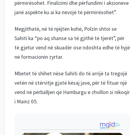
përmirësohet. Finalizimi dhe përfundimi i aksioneve
janë aspekte ku ai ka nevojë të përmirësohet”.
Megjithatë, në të njëjtën kohë, Polzin shtoi se
Sahiti ka “po aq shanse sa të gjithë të tjerët”, për
të gjetur vend në skuadër ose ndoshta edhe të hyjë
në formacionin zyrtar.
Mbetet të shihet nëse Sahiti do të arrijë ta tregojë
vetën në stërvitje gjatë kësaj jave, për të fituar një
vend në përballjen që Hamburgu e zhvillon si nikoqir
i Mainz 05.