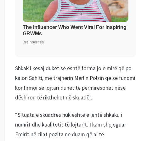
Shkak i kësaj duket se është forma jo e mirë që po
kalon Sahiti, me trajnerin Merlin Polzin që së fundmi
konfirmoi se lojtari duhet të përmirësohet nëse
dëshiron të rikthehet në skuadër.
“Situata e skuadrës nuk është e lehtë shkaku i
numrit dhe kualitetit të lojtarit. I kam shpjeguar
Emirit në cilat pozita ne duam që ai të