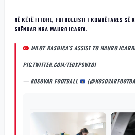
NË KËTË FITORE, FUTBOLLISTI I KOMBËTARES SË K
SHËNUAR NGA MAURO ICARDI.
MILOT RASHICA’S ASSIST TO MAURO ICARD
PIC.TWITTER.COM/TE0XPSWXOI
— KOSOVAR FOOTBALL
(@KOSOVARFOOTBA