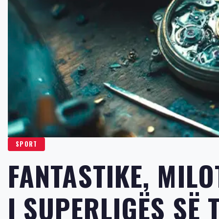
SPORT
FANTASTIKE, MIL
I SUPERLIGËS SË 