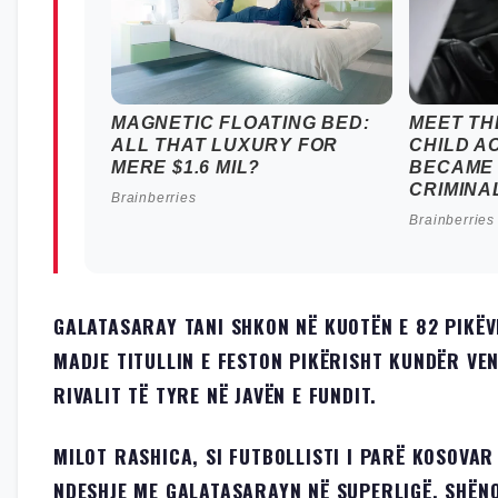
GALATASARAY TANI SHKON NË KUOTËN E 82 PIKËV
MADJE TITULLIN E FESTON PIKËRISHT KUNDËR VEN
RIVALIT TË TYRE NË JAVËN E FUNDIT.
MILOT RASHICA, SI FUTBOLLISTI I PARË KOSOVAR 
NDESHJE ME GALATASARAYN NË SUPERLIGË, SHËNO