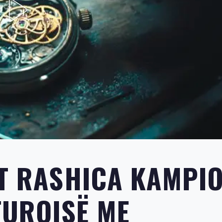
OT RASHICA KAMPI
TURQISË ME