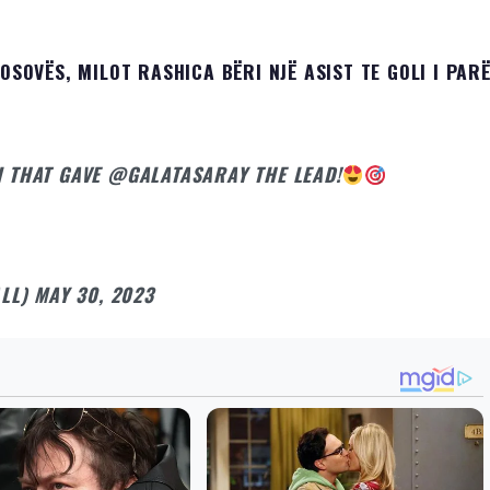
OSOVËS, MILOT RASHICA BËRI NJË ASIST TE GOLI I PARË
I THAT GAVE
@GALATASARAY
THE LEAD!
LL)
MAY 30, 2023