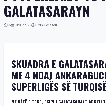
GALATASARAYN
GS
30/05/2023
1 Min. Lesezeit
SKUADRA E GALATASARA
ME 4 NDAJ ANKARAGUCU 
SUPERLIGËS SË TURQISË
ME KËTË FITORE, EKIPI I GALATASARAYT ARRITI 