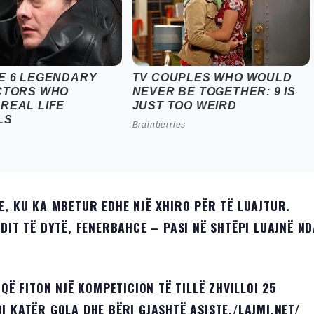
E, KU KA MBETUR EDHE NJË XHIRO PËR TË LUAJTUR.
DIT TË DYTË, FENERBAHCE – PASI NË SHTËPI LUAJNË ND
QË FITON NJË KOMPETICION TË TILLË ZHVILLOI 25
I KATËR GOLA DHE BËRI GJASHTË ASISTE./LAJMI.NET/