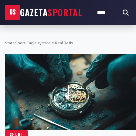
GAZETA
SPORTAL
GS
Start
›
Sport
›
Faqja zyrtare e Real Betis…
SPORT