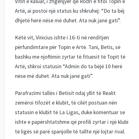
Vitin e kaluar, i zhgënjyer që Rodri e fitoi Topin e
Artë, ai postoi një status ku shkruhej: “Do ta bëj
dhjetë herë nëse më duhet. Ata nuk janë gati”.
Këtë vit, Vinicius ishte i 16-ti në renditjen
përfundimtare për Topin e Artë. Tani, Betis, së
bashku me njoftimin zyrtar të fituesit të Topit të
Artë, shkroi statusin “Admin do ta bëjë 10 herë
nëse më duhet. Ata nuk janë gati”.
Parafrazimi tallës i Betisit ndaj yllit të Realit
zemëroi tifozët e klubit, të cilët postuan nën
statusin e klubit të La Ligas, duke komentuar se
ishte e papërshtatshme që profili zyrtar i një klubi
të ligës së parë spanjolle të tallte një lojtar rival.