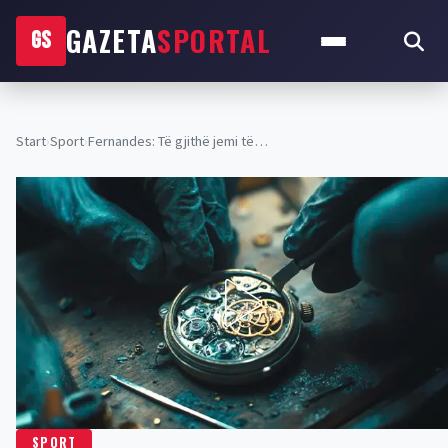
GAZETA
SPORTAL
GS
Start
›
Sport
›
Fernandes: Të gjithë jemi të…
SPORT