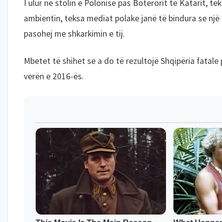
I ulur në stolin e Polonisë pas Botërorit të Katarit, te
ambientin, teksa mediat polake janë të bindura se një
pasohej me shkarkimin e tij.
Mbetet të shihet se a do të rezultojë Shqipëria fatal
verën e 2016-ës.