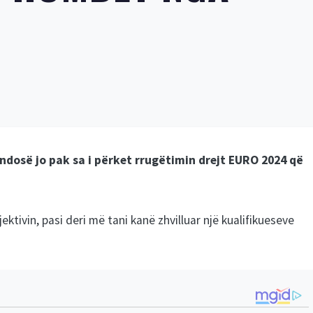
endosë jo pak sa i përket rrugëtimin drejt EURO 2024 që
ktivin, pasi deri më tani kanë zhvilluar një kualifikueseve