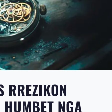
S RREZIKON
E HUMBET NGA