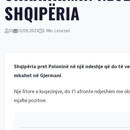
SHQIPËRIA
GS
10/09/2023
1 Min. Lesezeit
Shqipëria pret Poloninë në një ndeshje që do të v
mbahet në Gjermani
.
Një fitore e kuqezinjve, do t’i afronte ndjeshëm me obje
mjaftë pozitive.