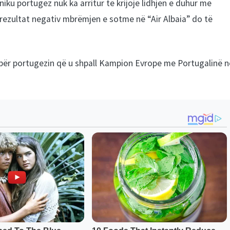
kniku portugez nuk ka arritur të krijojë lidhjen e duhur me
 rezultat negativ mbrëmjen e sotme në “Air Albaia” do të
e për portugezin që u shpall Kampion Evrope me Portugalinë n