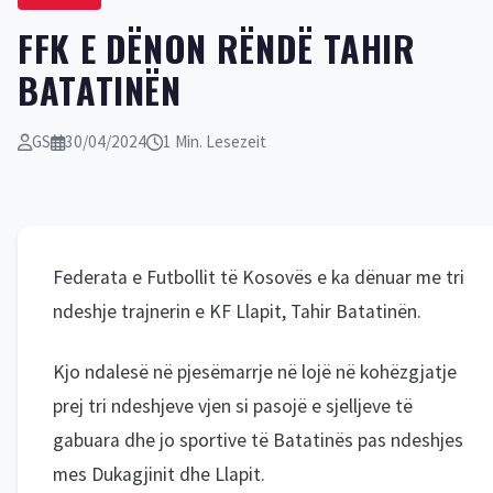
FFK E DËNON RËNDË TAHIR
BATATINËN
GS
30/04/2024
1 Min. Lesezeit
Federata e Futbollit të Kosovës e ka dënuar me tri
ndeshje trajnerin e KF Llapit, Tahir Batatinën.
Kjo ndalesë në pjesëmarrje në lojë në kohëzgjatje
prej tri ndeshjeve vjen si pasojë e sjelljeve të
gabuara dhe jo sportive të Batatinës pas ndeshjes
mes Dukagjinit dhe Llapit.