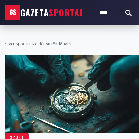
GAZETA
SPORTAL
GS
Start
›
Sport
›
FFK e dënon rëndë Tahir…
SPORT