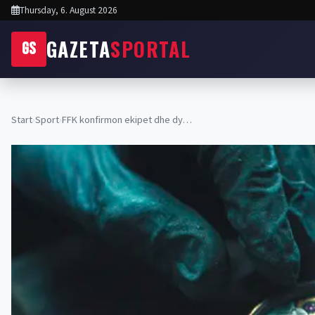
Thursday, 6. August 2026
GAZETA
SPORTAL
GS
Start
›
Sport
›
FFK konfirmon ekipet dhe dy…