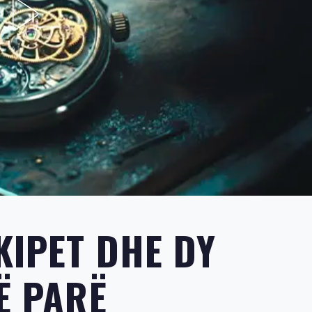
KIPET DHE DY
Ë PARË